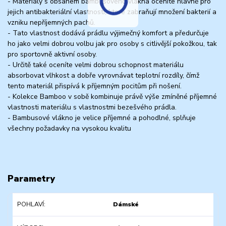
- Materiály s obsahem bambusového vlákna oceníte hlavně pro
jejich antibakteriální vlastnosti, které zabraňují množení bakterií a
vzniku nepříjemných pachů.
- Tato vlastnost dodává prádlu výjimečný komfort a předurčuje
ho jako velmi dobrou volbu jak pro osoby s citlivější pokožkou, tak
pro sportovně aktivní osoby.
- Určitě také oceníte velmi dobrou schopnost materiálu
absorbovat vlhkost a dobře vyrovnávat teplotní rozdíly, čímž
tento materiál přispívá k příjemným pocitům při nošení.
- Kolekce Bamboo v sobě kombinuje právě výše zmíněné příjemné
vlastnosti materiálu s vlastnostmi bezešvého prádla.
- Bambusové vlákno je velice příjemné a pohodlné, splňuje
všechny požadavky na vysokou kvalitu
Parametry
POHLAVÍ
Dámské