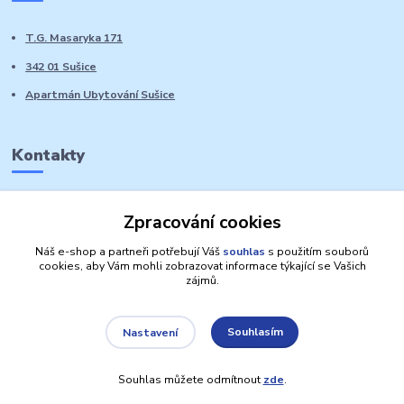
T.G. Masaryka 171
342 01 Sušice
Apartmán Ubytování Sušice
Kontakty
Marie Sedláčková
Zpracování cookies
+420 776 728 764
Volat PO-NE do 21 hodin
Náš e-shop a partneři potřebují Váš
souhlas
s použitím souborů
cookies, aby Vám mohli zobrazovat informace týkající se Vašich
zájmů.
Souhlasím
Nastavení
Autorská práva: Obchůdek Lucinka
Souhlas můžete odmítnout
zde
.
Vytvořeno na
Eshop-rychle.cz