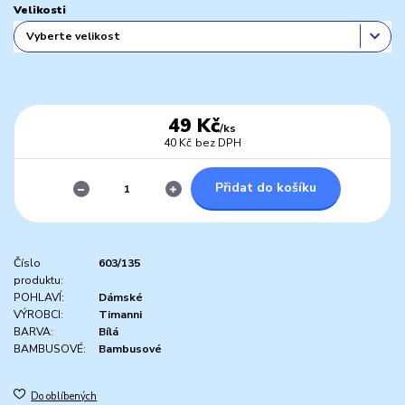
Velikosti
49 Kč
/
ks
40 Kč
bez DPH
Přidat do košíku
Číslo
603/135
produktu:
POHLAVÍ:
Dámské
VÝROBCI:
Timanni
BARVA:
Bílá
BAMBUSOVÉ:
Bambusové
Do oblíbených