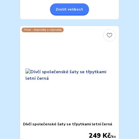
Zvolit velikost
Akce - doprodej a výprodej
Dívčí společenské šaty se třpytkami letní černá
249 Kč
/
ks