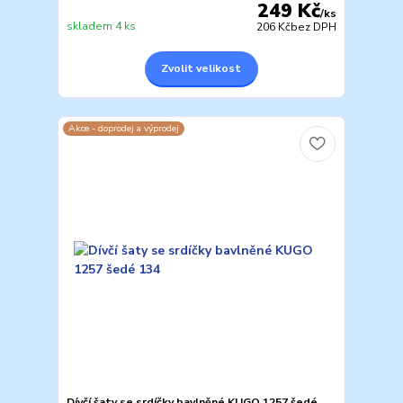
249 Kč
/
ks
skladem 4 ks
206 Kč
bez DPH
Zvolit velikost
Akce - doprodej a výprodej
Dívčí šaty se srdíčky bavlněné KUGO 1257 šedé