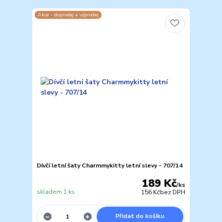
Akce - doprodej a výprodej
Dívčí letní šaty Charmmykitty letní slevy - 707/14
189 Kč
/
ks
skladem 1 ks
156 Kč
bez DPH
Přidat do košíku