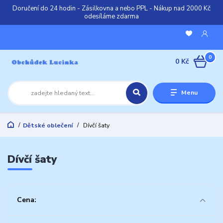
Doručení do 24 hodin - Zásilkovna a nebo PPL - Nákup nad 2000 Kč
odesíláme zdarma
0
0 Kč
Menu
Dětské oblečení
Dívčí šaty
Dívčí šaty
Cena: