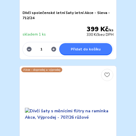
Dívčí společenské letní šaty letní Akce - Sleva -
712/24
399 Kč
/
ks
skladem 1 ks
330 Kč
bez DPH
Přidat do košíku
Akce - doprodej a výprodej