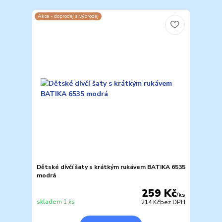
Akce - doprodej a výprodej
Dětské dívčí šaty s krátkým rukávem BATIKA 6535
modrá
259 Kč
/
ks
skladem 1 ks
214 Kč
bez DPH