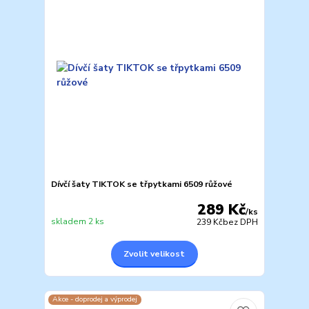
Dívčí šaty TIKTOK se třpytkami 6509 růžové
289 Kč
/
ks
skladem 2 ks
239 Kč
bez DPH
Zvolit velikost
Akce - doprodej a výprodej