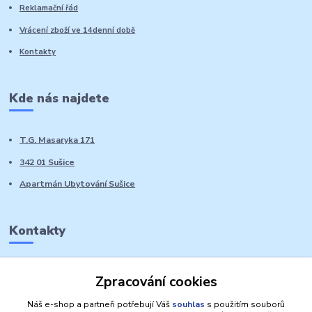
Reklamační řád
Vrácení zboží ve 14denní době
Kontakty
Kde nás najdete
T.G. Masaryka 171
342 01 Sušice
Apartmán Ubytování Sušice
Kontakty
Marie Sedláčková
Zpracování cookies
+420 776 728 764
Volat PO-NE do 21 hodin
Náš e-shop a partneři potřebují Váš
souhlas
s použitím souborů