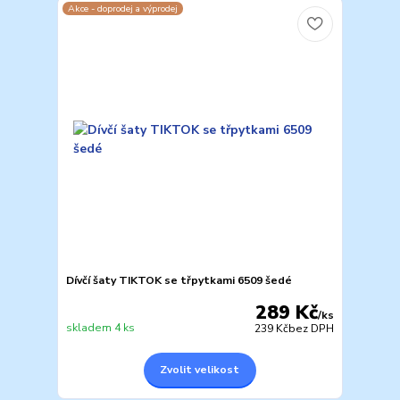
Akce - doprodej a výprodej
Dívčí šaty TIKTOK se třpytkami 6509 šedé
289 Kč
/
ks
skladem 4 ks
239 Kč
bez DPH
Zvolit velikost