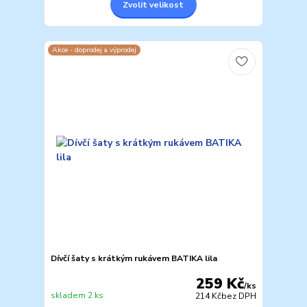
Zvolit velikost
Akce - doprodej a výprodej
Dívčí šaty s krátkým rukávem BATIKA lila
259 Kč
/
ks
skladem 2 ks
214 Kč
bez DPH