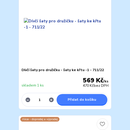
Dívčí šaty pro družičku - šaty ke křtu -1 - 711/22
569 Kč
/
ks
skladem 1 ks
470 Kč
bez DPH
Přidat do košíku
Akce - doprodej a výprodej