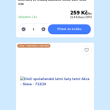
134
259 Kč
/
ks
skladem 1 ks
214 Kč
bez DPH
Přidat do košíku
Akce - doprodej a výprodej