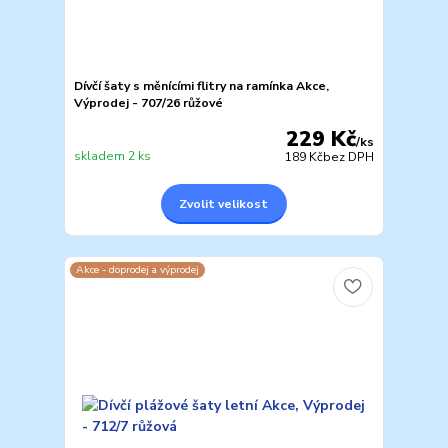
Dívčí šaty s měnícími flitry na ramínka Akce,
Výprodej - 707/26 růžové
229 Kč
/
ks
skladem 2 ks
189 Kč
bez DPH
Zvolit velikost
Akce - doprodej a výprodej