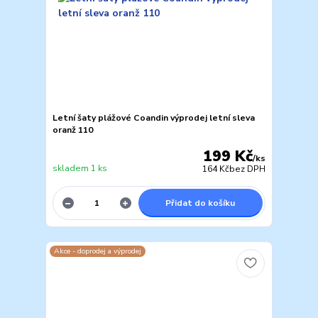
Letní šaty plážové Coandin výprodej letní sleva
oranž 110
199 Kč
/
ks
skladem 1 ks
164 Kč
bez DPH
Přidat do košíku
Akce - doprodej a výprodej