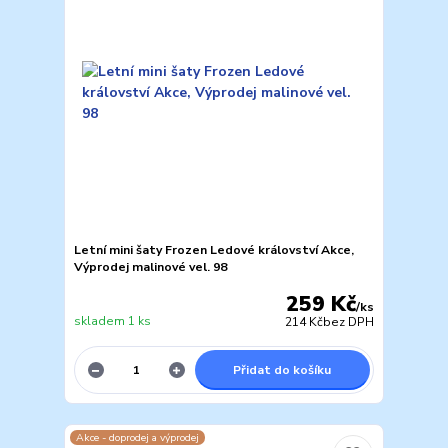
Letní mini šaty Frozen Ledové království Akce,
Výprodej malinové vel. 98
259 Kč
/
ks
skladem 1 ks
214 Kč
bez DPH
Přidat do košíku
Akce - doprodej a výprodej