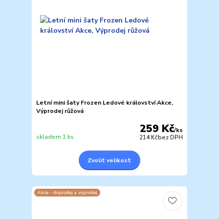
Letní mini šaty Frozen Ledové království Akce,
Výprodej růžová
259 Kč
/
ks
skladem 1 ks
214 Kč
bez DPH
Zvolit velikost
Akce - doprodej a výprodej