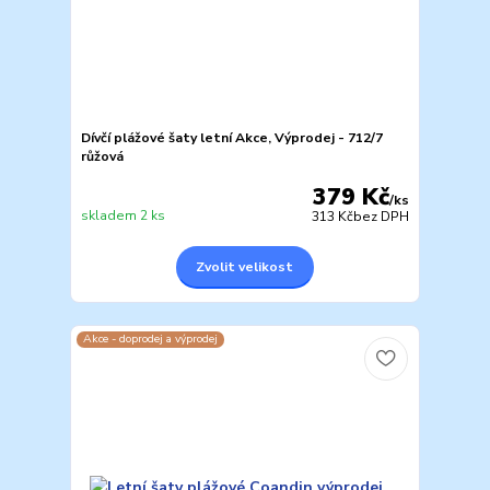
Dívčí plážové šaty letní Akce, Výprodej - 712/7
růžová
379 Kč
/
ks
skladem 2 ks
313 Kč
bez DPH
Zvolit velikost
Akce - doprodej a výprodej