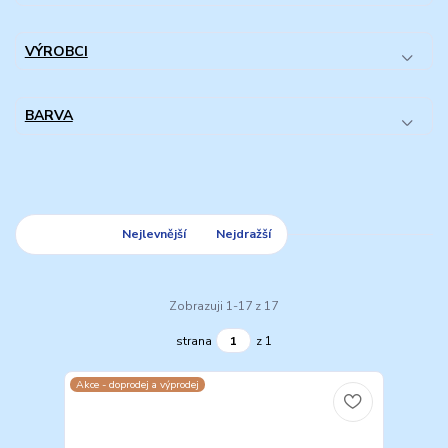
VÝROBCI
BARVA
Nejnovější
Nejlevnější
Nejdražší
Zobrazuji 1-17 z 17
strana
z 1
Akce - doprodej a výprodej