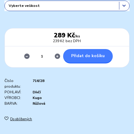
289 Kč
/
ks
239 Kč
bez DPH
Přidat do košíku
Číslo
716/28
produktu:
POHLAVÍ:
Dívčí
VÝROBCI:
Kugo
BARVA:
Růžová
Do oblíbených