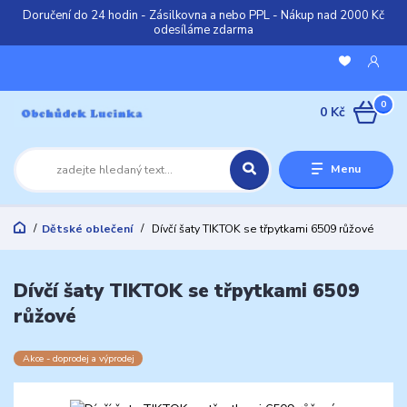
Doručení do 24 hodin - Zásilkovna a nebo PPL - Nákup nad 2000 Kč
odesíláme zdarma
0
0 Kč
Menu
Dětské oblečení
Dívčí šaty TIKTOK se třpytkami 6509 růžové
Dívčí šaty TIKTOK se třpytkami 6509
růžové
Akce - doprodej a výprodej