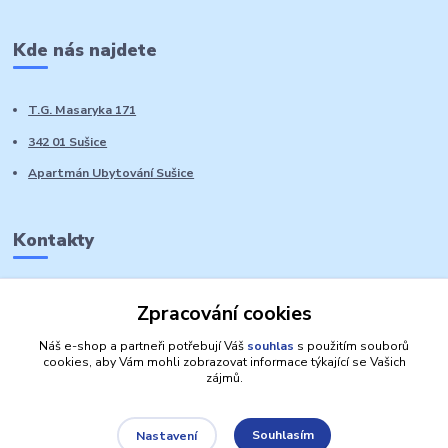
Kde nás najdete
T.G. Masaryka 171
342 01 Sušice
Apartmán Ubytování Sušice
Kontakty
Marie Sedláčková
Zpracování cookies
+420 776 728 764
Volat PO-NE do 21 hodin
Náš e-shop a partneři potřebují Váš
souhlas
s použitím souborů
cookies, aby Vám mohli zobrazovat informace týkající se Vašich
zájmů.
Souhlasím
Nastavení