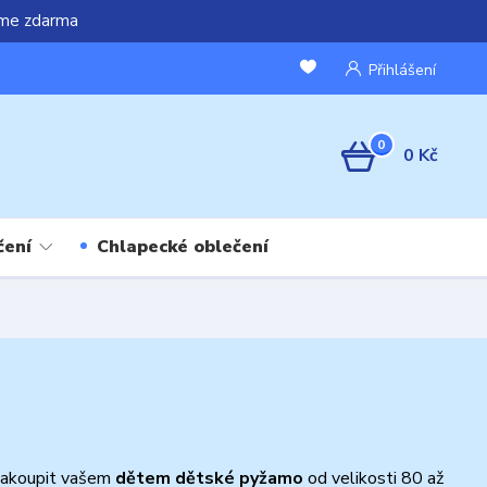
áme zdarma
Přihlášení
0
0 Kč
čení
Chlapecké oblečení
 nakoupit vašem
dětem dětské pyžamo
od velikosti 80 až