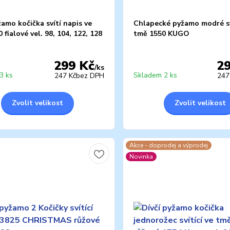
žamo kočička svítí napis ve
Chlapecké pyžamo modré sv
 fialové vel. 98, 104, 122, 128
tmě 1550 KUGO
299 Kč
2
/
ks
3 ks
Skladem 2 ks
247 Kč
bez DPH
247
Zvolit velikost
Zvolit velikost
Akce - doprodej a výprodej
Novinka