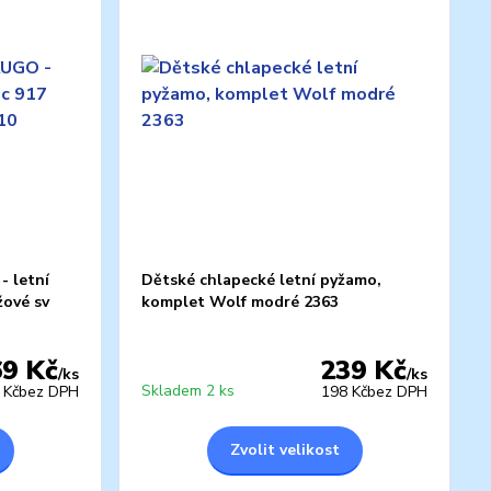
- letní
Dětské chlapecké letní pyžamo,
žové sv
komplet Wolf modré 2363
69 Kč
239 Kč
/
ks
/
ks
Skladem 2 ks
 Kč
bez DPH
198 Kč
bez DPH
Zvolit velikost