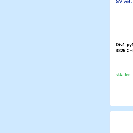
Dívčí py
3825 CH
skladem 