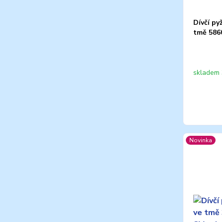
Dívčí py
tmě 5860
skladem 
Novinka