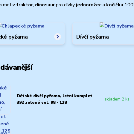
p
motiv
traktor
,
dinosaur
pro dívky
jednorožec
a
kočička
100%
cké pyžama
Dívčí pyžama
dávanější
Dětské dívčí pyžamo, letní komplet
skladem 2 ks
392 zelené vel. 98 - 128