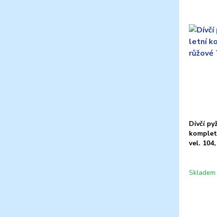
Dívčí p
komplet
vel. 104
Skladem 