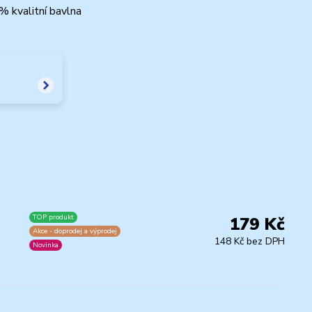
 kvalitní bavlna
TOP produkt
179 Kč
Akce - doprodej a výprodej
148 Kč bez DPH
Novinka