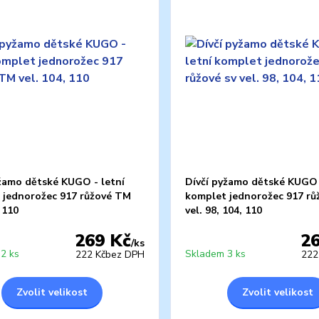
yžamo dětské KUGO - letní
Dívčí pyžamo dětské KUGO 
 jednorožec 917 růžové TM
komplet jednorožec 917 rů
, 110
vel. 98, 104, 110
269 Kč
2
/
ks
2 ks
Skladem 3 ks
222 Kč
bez DPH
222
Zvolit velikost
Zvolit velikost