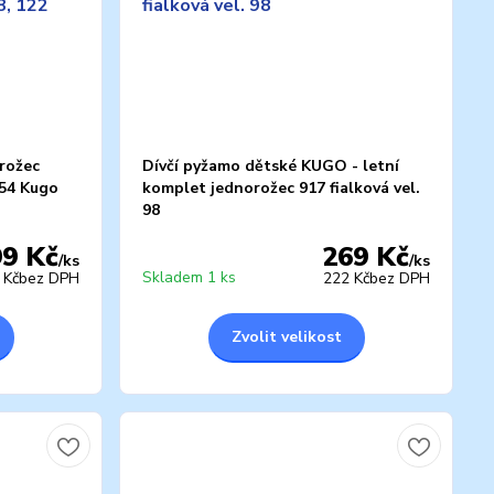
rožec
Dívčí pyžamo dětské KUGO - letní
754 Kugo
komplet jednorožec 917 fialková vel.
98
99 Kč
269 Kč
/
ks
/
ks
Skladem 1 ks
 Kč
bez DPH
222 Kč
bez DPH
Zvolit velikost