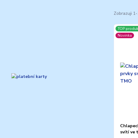
Zobrazuji 1-
TOP produk
Novinka
Chlapec
svítí v