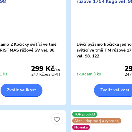
žamo 2 Kočičky svítící ve tmě
Dívčí pyžamo kočička jedno
RISTMAS růžové SV vel. 98
svítící ve tmě TM růžové 1
vel. 98, 122
299 Kč
2
/
ks
1 ks
skladem 3 ks
247 Kč
bez DPH
247
Zvolit velikost
Zvolit velikost
TOP produkt
Akce - doprodej a výprodej
Novinka