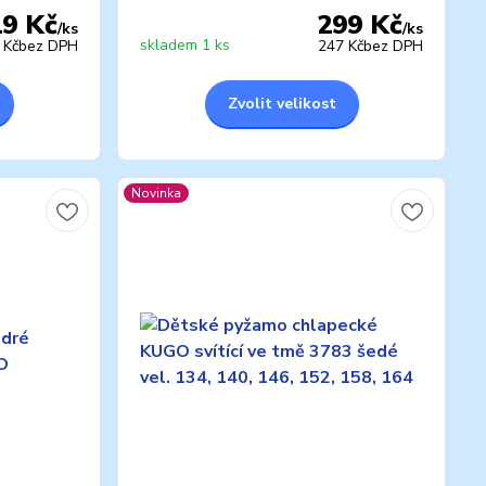
19 Kč
299 Kč
/
ks
/
ks
skladem 1 ks
 Kč
bez DPH
247 Kč
bez DPH
Zvolit velikost
Novinka