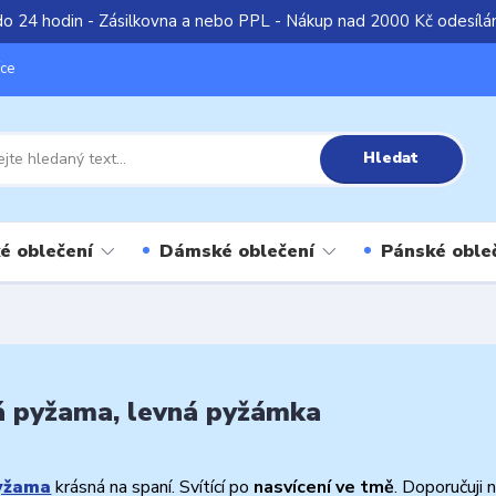
do 24 hodin - Zásilkovna a nebo PPL - Nákup nad 2000 Kč odesíl
íce
Hledat
é oblečení
Dámské oblečení
Pánské oble
á pyžama, levná pyžámka
yžama
krásná na spaní. Svítící po
nasvícení ve tmě
. Doporučuji