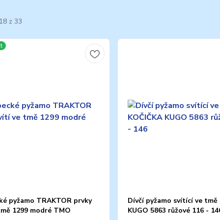
18 z 33
t
ké pyžamo TRAKTOR prvky
Dívčí pyžamo svítící ve tm
e tmě 1299 modré TMO
KUGO 5863 růžové 116 - 14