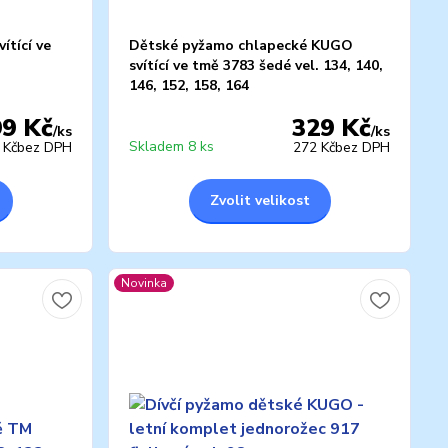
ítící ve
Dětské pyžamo chlapecké KUGO
svítící ve tmě 3783 šedé vel. 134, 140,
146, 152, 158, 164
99 Kč
329 Kč
/
ks
/
ks
Skladem 8 ks
 Kč
bez DPH
272 Kč
bez DPH
Zvolit velikost
Novinka