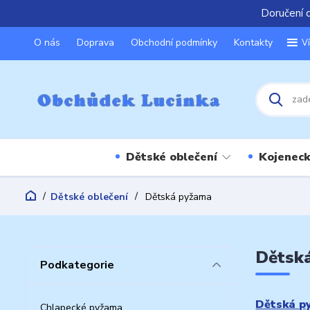
Doručení 
O nás
Doprava
Obchodní podmínky
Kontakty
V
Dětské oblečení
Kojeneck
Dětské oblečení
Dětská pyžama
Dětsk
Podkategorie
Dětská p
Chlapecké pyžama