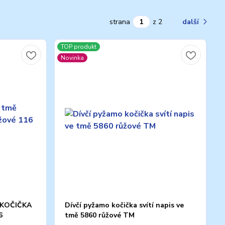
strana
z 2
další
TOP produkt
Novinka
ě KOČIČKA
Dívčí pyžamo kočička svítí napis ve
6
tmě 5860 růžové TM