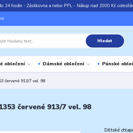
do 24 hodin - Zásilkovna a nebo PPL - Nákup nad 2000 Kč odesíl
íce
Hledat
é oblečení
Dámské oblečení
Pánské oble
3 červené 913/7 vel. 98
353 červené 913/7 vel. 98
Dětské chlap