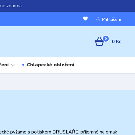
áme zdarma
Přihlášení
0
0 Kč
čení
Chlapecké oblečení
ecké pyžamo s potiskem BRUSLAŘE, příjemné na omak