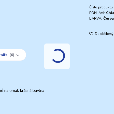
Číslo produktu:
POHLAVÍ:
Chl
BARVA:
Červe
Do oblíbený
táře
0
é na omak krásná bavlna