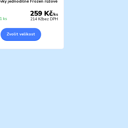
avky jednodílné Frozen růžové
259 Kč
/
ks
1 ks
214 Kč
bez DPH
Zvolit velikost