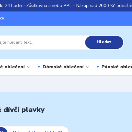
do 24 hodin - Zásilkovna a nebo PPL - Nákup nad 2000 Kč odesíl
íce
Hledat
é oblečení
Dámské oblečení
Pánské oble
 dívčí plavky