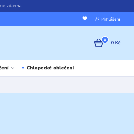
áme zdarma
Přihlášení
0
0 Kč
čení
Chlapecké oblečení