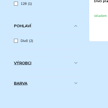
Dívčí pl
128
(1)
skladem 
POHLAVÍ
Dívčí
(2)
VÝROBCI
BARVA