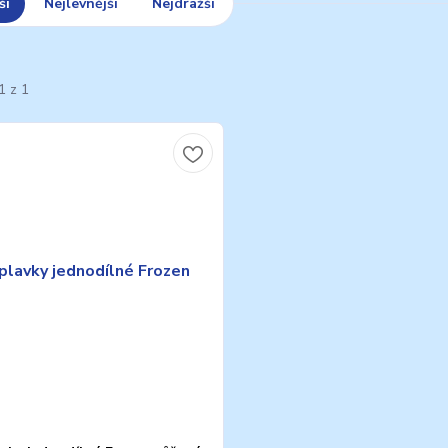
ší
Nejlevnější
Nejdražší
1 z 1