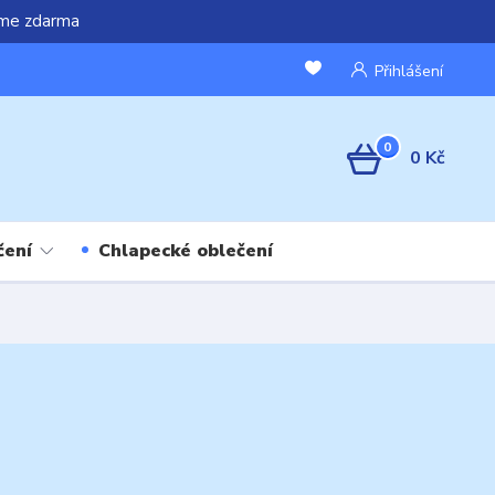
áme zdarma
Přihlášení
0
0 Kč
čení
Chlapecké oblečení