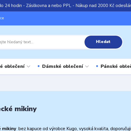
do 24 hodin - Zásilkovna a nebo PPL - Nákup nad 2000 Kč odesíl
íce
Hledat
é oblečení
Dámské oblečení
Pánské oble
cké mikiny
 mikiny
bez kapuce od výrobce Kugo, vysoká kvalita, doporučuji