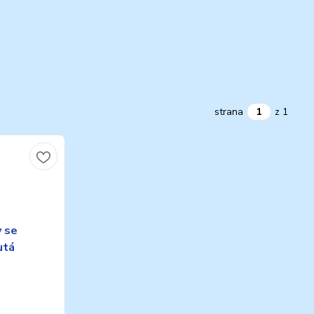
strana
z 1