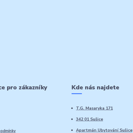
e pro zákazníky
Kde nás najdete
T.G. Masaryka 171
342 01 Sušice
Apartmán Ubytování Sušice
podmínky