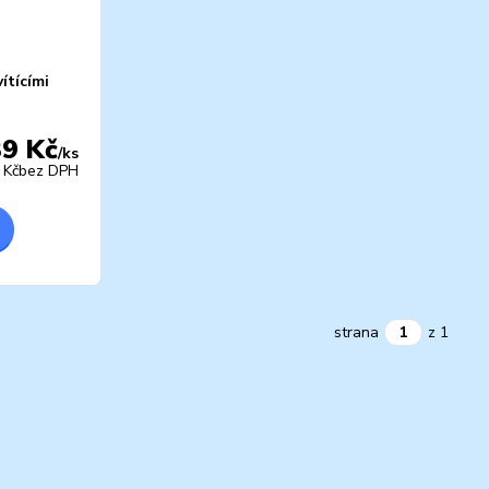
ítícími
39 Kč
/
ks
 Kč
bez DPH
strana
z 1