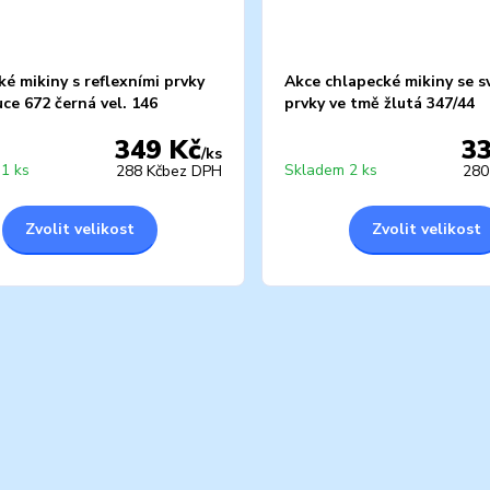
é mikiny s reflexními prvky
Akce chlapecké mikiny se sv
ce 672 černá vel. 146
prvky ve tmě žlutá 347/44
349 Kč
3
/
ks
1 ks
Skladem 2 ks
288 Kč
bez DPH
280
Zvolit velikost
Zvolit velikost