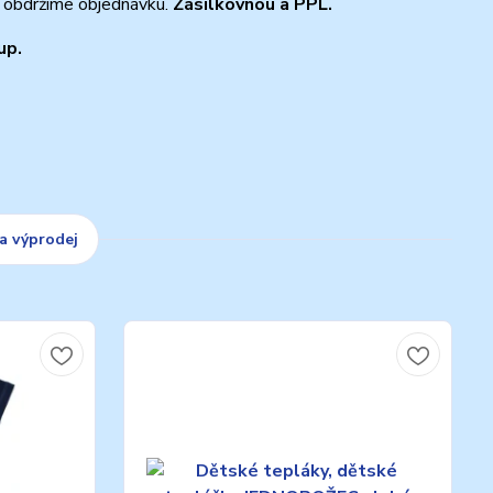
k obdržíme objednávku.
Zásilkovnou a PPL.
up.
a výprodej