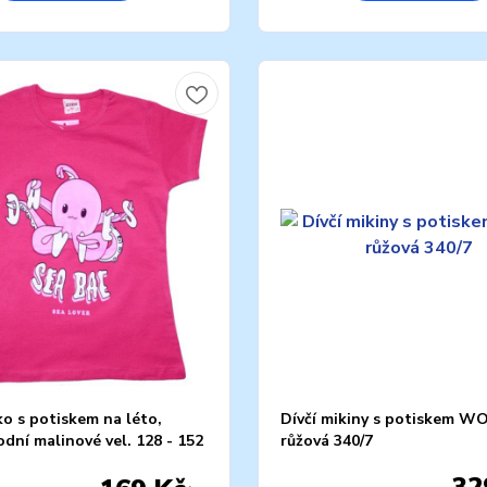
čko s potiskem na léto,
Dívčí mikiny s potiskem W
dní malinové vel. 128 - 152
růžová 340/7
32