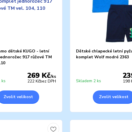
amo dětské KUGO - letní
Dětské chlapecké letní pyž
jednorožec 917 růžové TM
komplet Wolf modré 2363
110
269 Kč
23
/
ks
 ks
Skladem 2 ks
222 Kč
bez DPH
198 
Zvolit velikost
Zvolit velikost