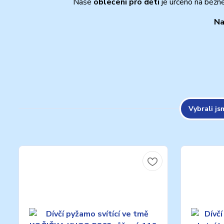
Naše
oblečení pro děti
je určeno na běžn
Na
Vybrali js