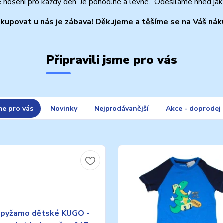
é nošení pro každý den. Je pohodlné a levné. Odesíláme hned ja
kupovat u nás je zábava! Děkujeme a těšíme se na Váš nák
Připravili jsme pro vás
me pro vás
Novinky
Nejprodávanější
Akce - doprodej 