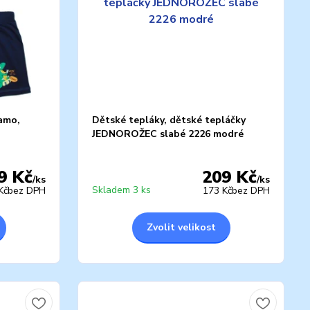
amo,
Dětské tepláky, dětské tepláčky
JEDNOROŽEC slabé 2226 modré
9 Kč
209 Kč
/
ks
/
ks
Skladem 3 ks
Kč
bez DPH
173 Kč
bez DPH
Zvolit velikost