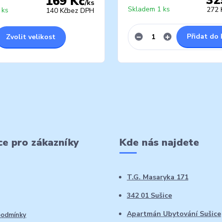
169 Kč
/
ks
Skladem 1 ks
272 
 ks
140 Kč
bez DPH
Přidat do 
Zvolit velikost
e pro zákazníky
Kde nás najdete
T.G. Masaryka 171
342 01 Sušice
Apartmán Ubytování Sušice
podmínky