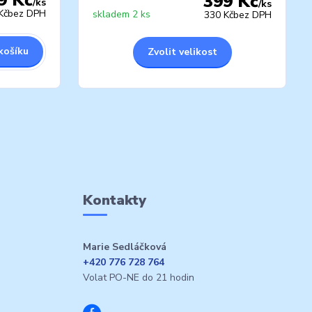
399 Kč
/
ks
/
ks
Kč
bez DPH
skladem 2 ks
330 Kč
bez DPH
košíku
Zvolit velikost
Kontakty
Marie Sedláčková
+420 776 728 764
Volat PO-NE do 21 hodin