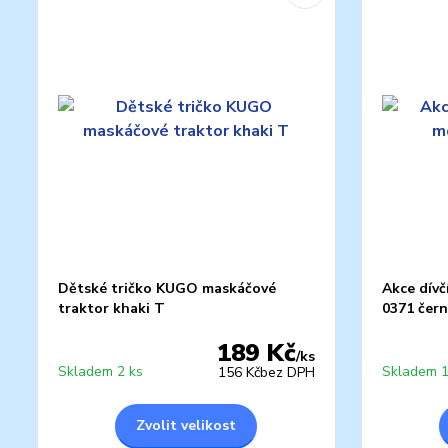
Dětské tričko KUGO maskáčové
Akce dívč
traktor khaki T
0371 čer
189 Kč
/
ks
Skladem 2 ks
Skladem 1
156 Kč
bez DPH
Zvolit velikost