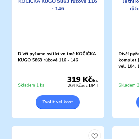
Dívčí pyžamo svítící ve tmě KOČIČKA
Dívčí pyž
KUGO 5863 růžové 116 - 146
komplet 
vel. 104, 
319 Kč
/
ks
Skladem 1 ks
Skladem 2
264 Kč
bez DPH
Zvolit velikost