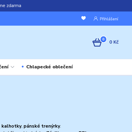
áme zdarma
Přihlášení
0
0 Kč
čení
Chlapecké oblečení
 kalhotky
,
pánské trenýrky
.