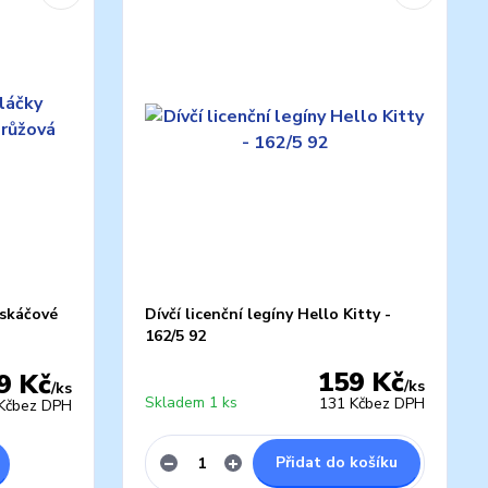
askáčové
Dívčí licenční legíny Hello Kitty -
162/5 92
159 Kč
9 Kč
/
ks
/
ks
Skladem 1 ks
131 Kč
bez DPH
Kč
bez DPH
Přidat do košíku