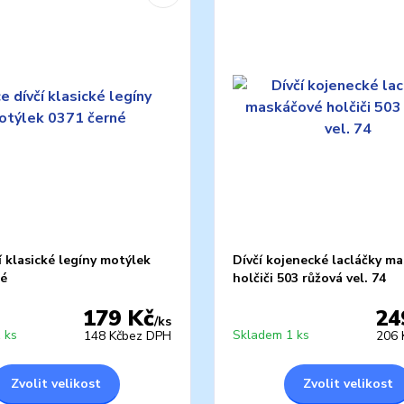
í klasické legíny motýlek
Dívčí kojenecké lacláčky m
né
holčiči 503 růžová vel. 74
179 Kč
24
/
ks
 ks
Skladem 1 ks
148 Kč
bez DPH
206 
Zvolit velikost
Zvolit velikost