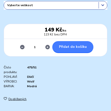
149 Kč
/
ks
123 Kč
bez DPH
Přidat do košíku
Číslo
475/51
produktu:
POHLAVÍ:
Dívčí
VÝROBCI:
Wolf
BARVA:
Modrá
Do oblíbených