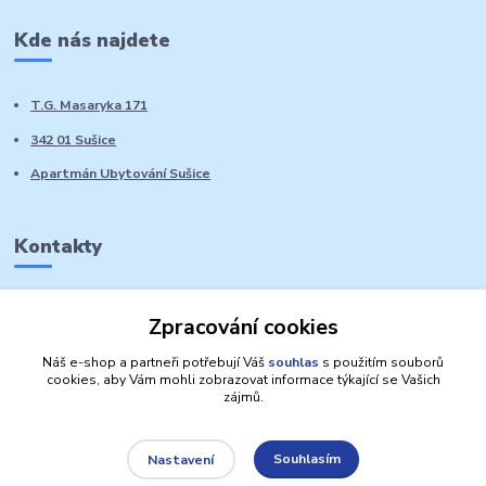
Kde nás najdete
T.G. Masaryka 171
342 01 Sušice
Apartmán Ubytování Sušice
Kontakty
Marie Sedláčková
Zpracování cookies
+420 776 728 764
Volat PO-NE do 21 hodin
Náš e-shop a partneři potřebují Váš
souhlas
s použitím souborů
cookies, aby Vám mohli zobrazovat informace týkající se Vašich
zájmů.
Souhlasím
Nastavení