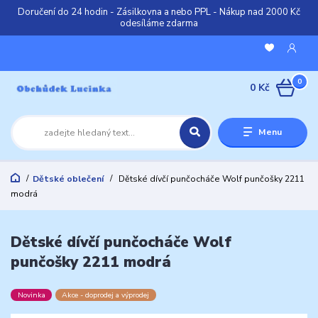
Doručení do 24 hodin - Zásilkovna a nebo PPL - Nákup nad 2000 Kč
odesíláme zdarma
0
0 Kč
Menu
Dětské oblečení
Dětské dívčí punčocháče Wolf punčošky 2211
modrá
Dětské dívčí punčocháče Wolf
punčošky 2211 modrá
Novinka
Akce - doprodej a výprodej