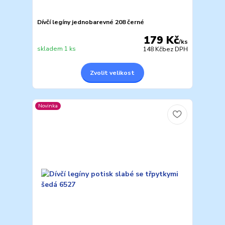
Dívčí legíny jednobarevné 208 černé
179 Kč
/
ks
skladem 1 ks
148 Kč
bez DPH
Zvolit velikost
Novinka