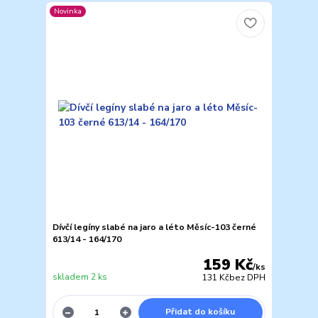
Novinka
Dívčí legíny slabé na jaro a léto Měsíc-103 černé
613/14 - 164/170
159 Kč
/
ks
skladem 2 ks
131 Kč
bez DPH
Přidat do košíku