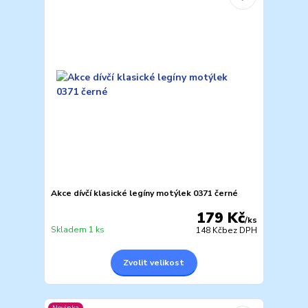
Akce dívčí klasické legíny motýlek 0371 černé
179 Kč
/
ks
Skladem 1 ks
148 Kč
bez DPH
Zvolit velikost
Novinka