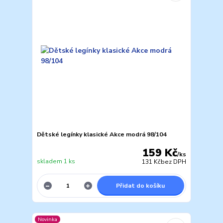
Dětské legínky klasické Akce modrá 98/104
159 Kč
/
ks
skladem 1 ks
131 Kč
bez DPH
Přidat do košíku
Novinka