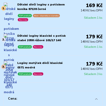
169 Kč
Dětské dívčí legíny s potiskem
1.
koníka 87138 černé
140 Kč bez DPH
TOP produkt
Akce - doprodej a výprodej
Skladem 1 ks
Novinka
179 Kč
Dětské legíny klasické s potisk
2.
slabé 2058 růžové 101/17 140
148 Kč bez DPH
Skladem 1 ks
TOP produkt
Novinka
179 Kč
Legíny motýlek dívčí klasické
3.
0371 modrá
148 Kč bez DPH
Skladem 3 ks
TOP produkt
Novinka
Cena: