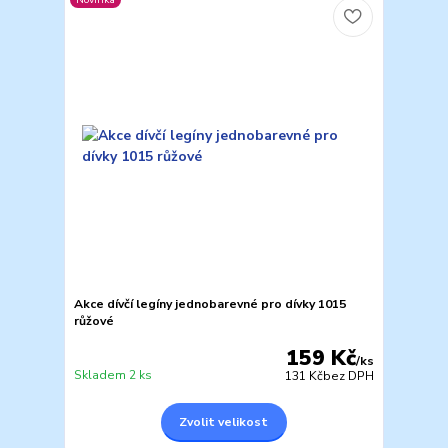
Akce dívčí legíny jednobarevné pro dívky 1015
růžové
159 Kč
/
ks
Skladem 2 ks
131 Kč
bez DPH
Zvolit velikost