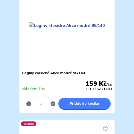
Legíny klasické Akce modré 98/140
159 Kč
/
ks
skladem 1 ks
131 Kč
bez DPH
Přidat do košíku
Novinka