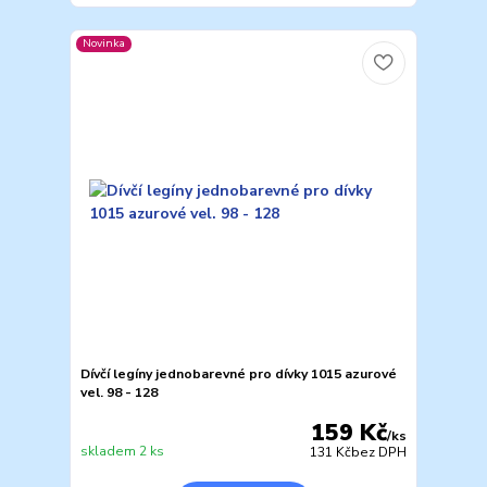
Novinka
Dívčí legíny jednobarevné pro dívky 1015 azurové
vel. 98 - 128
159 Kč
/
ks
skladem 2 ks
131 Kč
bez DPH