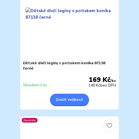
Dětské dívčí legíny s potiskem koníka 87138
černé
169 Kč
/
ks
Skladem 1 ks
140 Kč
bez DPH
Zvolit velikost
Novinka