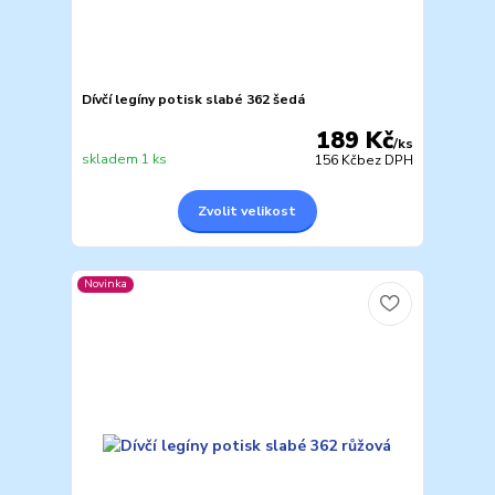
Dívčí legíny potisk slabé 362 šedá
189 Kč
/
ks
skladem 1 ks
156 Kč
bez DPH
Zvolit velikost
Novinka