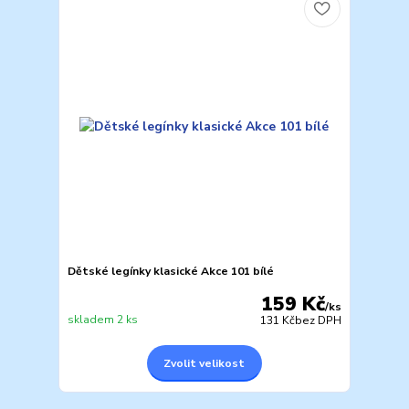
Dětské legínky klasické Akce 101 bílé
159 Kč
/
ks
skladem 2 ks
131 Kč
bez DPH
Zvolit velikost