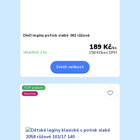
Dívčí legíny potisk slabé 362 růžová
189 Kč
/
ks
skladem 1 ks
156 Kč
bez DPH
Zvolit velikost
TOP produkt
Novinka