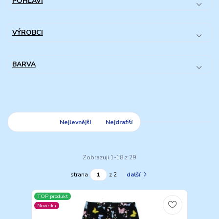
POHLAVÍ
VÝROBCI
BARVA
Nejnovější
Nejlevnější
Nejdražší
Zobrazuji 1-18 z 29
strana
z 2
další
TOP produkt
Novinka