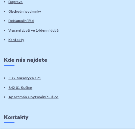
Doprava
Obchodní podmínky
Reklamační řád
Vrácení zboží ve 14denní době
Kontakty
Kde nás najdete
T.G. Masaryka 171
342 01 Sušice
Apartmán Ubytování Sušice
Kontakty
Marie Sedláčková