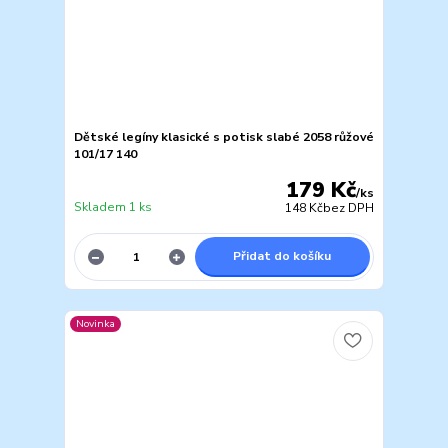
Dětské legíny klasické s potisk slabé 2058 růžové
101/17 140
179 Kč
/
ks
Skladem 1 ks
148 Kč
bez DPH
Přidat do košíku
Novinka