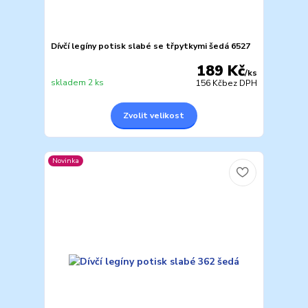
Dívčí legíny potisk slabé se třpytkymi šedá 6527
189 Kč
/
ks
skladem 2 ks
156 Kč
bez DPH
Zvolit velikost
Novinka