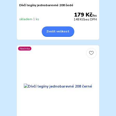
Dívčí legíny jednobarevné 208 šedé
179 Kč
/
ks
skladem 1 ks
148 Kč
bez DPH
Zvolit velikost
Novinka