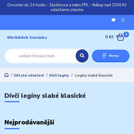
Doručení do 24 hodin - Zásilkovna a nebo PPL - Nákup nad 2000 Kč
odesíláme zdarma
0
0 Kč
Menu
Dětské oblečení
Dívčí legíny
Legíny slabé klasické
Dívčí legíny slabé klasické
Nejprodávanější