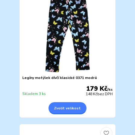
Legíny motýlek dívčí klasické 0371 modrá
179 Kč
/
ks
Skladem 3 ks
148 Kč
bez DPH
Zvolit velikost