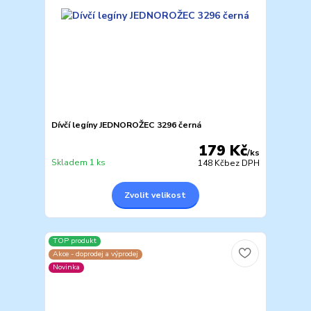
Dívčí legíny JEDNOROŽEC 3296 černá
179 Kč
/
ks
Skladem 1 ks
148 Kč
bez DPH
Zvolit velikost
TOP produkt
Akce - doprodej a výprodej
Novinka