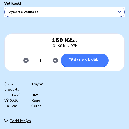
Velikosti
159 Kč
/
ks
131 Kč
bez DPH
Přidat do košíku
Číslo
102/57
produktu:
POHLAVÍ:
Dívčí
VÝROBCI:
Kugo
BARVA:
Černá
Do oblíbených