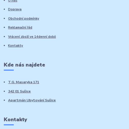
O nás
Doprava
Obchodní podmínky
Reklamační řád
Vrácení zboží ve 14denní době
Kontakty
Kde nás najdete
T.G. Masaryka 171
342 01 Sušice
Apartmán Ubytování Sušice
Kontakty