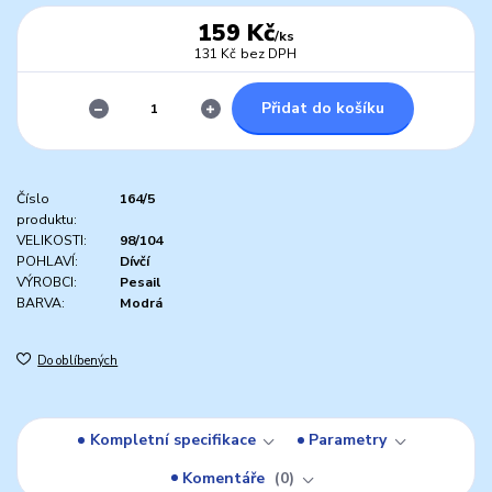
159 Kč
/
ks
131 Kč
bez DPH
Přidat do košíku
Číslo
164/5
produktu:
VELIKOSTI:
98/104
POHLAVÍ:
Dívčí
VÝROBCI:
Pesail
BARVA:
Modrá
Do oblíbených
Kompletní specifikace
Parametry
Komentáře
0