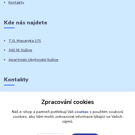
Kontakty
Kde nás najdete
T.G. Masaryka 171
342 01 Sušice
Apartmán Ubytování Sušice
Kontakty
Marie Sedláčková
Zpracování cookies
+420 776 728 764
Volat PO-NE do 21 hodin
Náš e-shop a partneři potřebují Váš
souhlas
s použitím souborů
cookies, aby Vám mohli zobrazovat informace týkající se Vašich
zájmů.