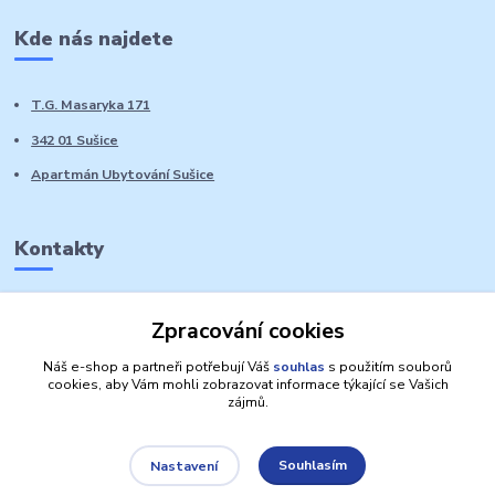
Kde nás najdete
T.G. Masaryka 171
342 01 Sušice
Apartmán Ubytování Sušice
Kontakty
Marie Sedláčková
Zpracování cookies
+420 776 728 764
Volat PO-NE do 21 hodin
Náš e-shop a partneři potřebují Váš
souhlas
s použitím souborů
cookies, aby Vám mohli zobrazovat informace týkající se Vašich
zájmů.
Souhlasím
Nastavení