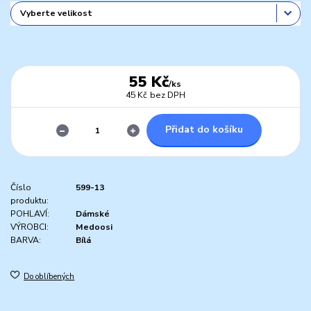
55 Kč
/
ks
45 Kč
bez DPH
Přidat do košíku
Číslo
599-13
produktu:
POHLAVÍ:
Dámské
VÝROBCI:
Medoosi
BARVA:
Bílá
Do oblíbených