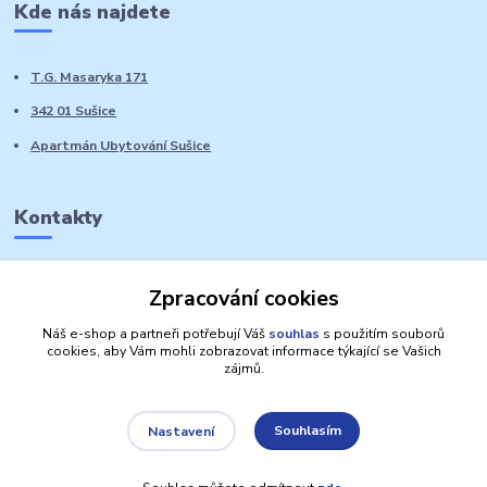
Kde nás najdete
T.G. Masaryka 171
342 01 Sušice
Apartmán Ubytování Sušice
Kontakty
Marie Sedláčková
Zpracování cookies
+420 776 728 764
Volat PO-NE do 21 hodin
Náš e-shop a partneři potřebují Váš
souhlas
s použitím souborů
cookies, aby Vám mohli zobrazovat informace týkající se Vašich
zájmů.
Souhlasím
Nastavení
Autorská práva: Obchůdek Lucinka