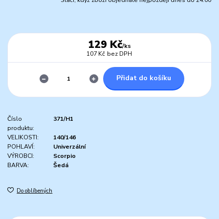
Stačí, když zboží objednáte nejpozději dnes do 24:00
129 Kč
/
ks
107 Kč
bez DPH
Přidat do košíku
Číslo
371/H1
produktu:
VELIKOSTI:
140/146
POHLAVÍ:
Univerzální
VÝROBCI:
Scorpio
BARVA:
Šedá
Do oblíbených