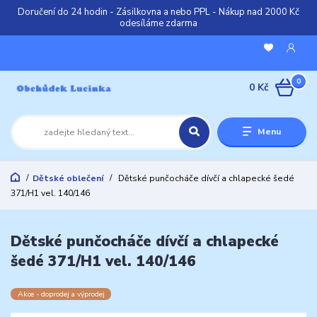
Doručení do 24 hodin - Zásilkovna a nebo PPL - Nákup nad 2000 Kč
odesíláme zdarma
0
0 Kč
Menu
Dětské oblečení
Dětské punčocháče dívčí a chlapecké šedé
371/H1 vel. 140/146
Dětské punčocháče dívčí a chlapecké
šedé 371/H1 vel. 140/146
Akce - doprodej a výprodej