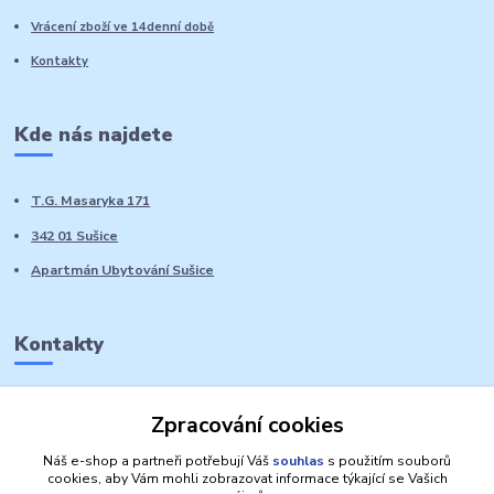
Vrácení zboží ve 14denní době
Kontakty
Kde nás najdete
T.G. Masaryka 171
342 01 Sušice
Apartmán Ubytování Sušice
Kontakty
Marie Sedláčková
Zpracování cookies
+420 776 728 764
Volat PO-NE do 21 hodin
Náš e-shop a partneři potřebují Váš
souhlas
s použitím souborů
cookies, aby Vám mohli zobrazovat informace týkající se Vašich