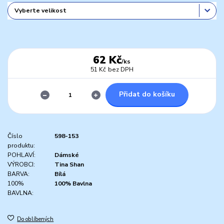
62 Kč
/
ks
51 Kč
bez DPH
Přidat do košíku
Číslo
598-153
produktu:
POHLAVÍ:
Dámské
VÝROBCI:
Tina Shan
BARVA:
Bílá
100%
100% Bavlna
BAVLNA:
Do oblíbených