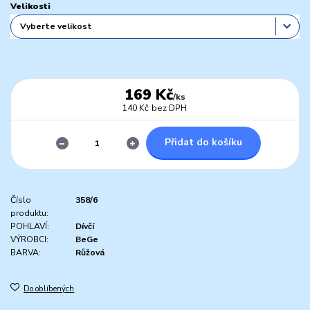
Velikosti
169 Kč
/
ks
140 Kč
bez DPH
Přidat do košíku
Číslo
358/6
produktu:
POHLAVÍ:
Dívčí
VÝROBCI:
BeGe
BARVA:
Růžová
Do oblíbených