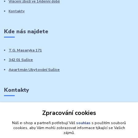
Vrácení zboží ve 14denní době
Kontakty
Kde nás najdete
T.G. Masaryka 171
342 01 Sušice
Apartmán Ubytování Sušice
Kontakty
Marie Sedláčková
Zpracování cookies
+420 776 728 764
Volat PO-NE do 21 hodin
Náš e-shop a partneři potřebují Váš
souhlas
s použitím souborů
cookies, aby Vám mohli zobrazovat informace týkající se Vašich
zájmů.