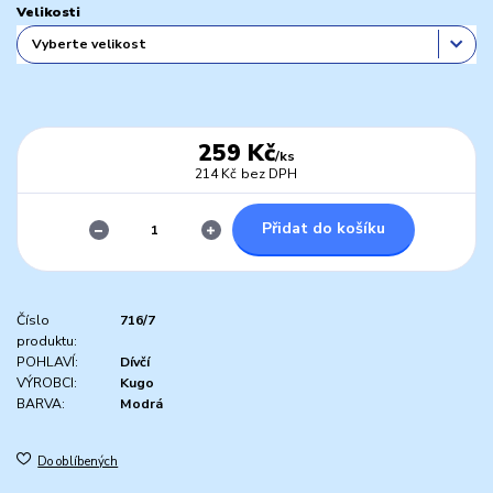
Velikosti
259 Kč
/
ks
214 Kč
bez DPH
Přidat do košíku
Číslo
716/7
produktu:
POHLAVÍ:
Dívčí
VÝROBCI:
Kugo
BARVA:
Modrá
Do oblíbených