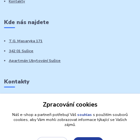
Kontakty
Kde nás najdete
T.G. Masaryka 171
342 01 Sušice
Apartmán Ubytování Sušice
Kontakty
Marie Sedláčková
Zpracování cookies
+420 776 728 764
Volat PO-NE do 21 hodin
Náš e-shop a partneři potřebují Váš
souhlas
s použitím souborů
cookies, aby Vám mohli zobrazovat informace týkající se Vašich
zájmů.