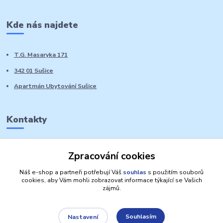
Kde nás najdete
T.G. Masaryka 171
342 01 Sušice
Apartmán Ubytování Sušice
Kontakty
Marie Sedláčková
Zpracování cookies
+420 776 728 764
Volat PO-NE do 21 hodin
Náš e-shop a partneři potřebují Váš
souhlas
s použitím souborů
cookies, aby Vám mohli zobrazovat informace týkající se Vašich
zájmů.
Souhlasím
Nastavení