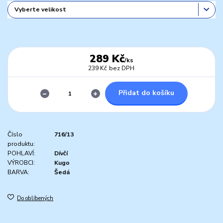
289 Kč
/
ks
239 Kč
bez DPH
Přidat do košíku
Číslo
716/13
produktu:
POHLAVÍ:
Dívčí
VÝROBCI:
Kugo
BARVA:
Šedá
Do oblíbených