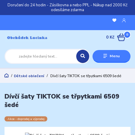
Doručení do 24 hodin - Zásilkovna a nebo PPL - Nákup nad 2000 Kč
odesíláme zdarma
0
0 Kč
Menu
Dětské oblečení
Dívčí šaty TIKTOK se třpytkami 6509 šedé
Dívčí šaty TIKTOK se třpytkami 6509
šedé
Akce - doprodej a výprodej