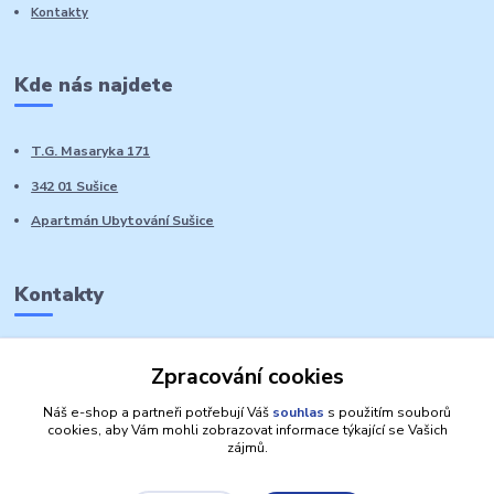
Kontakty
Kde nás najdete
T.G. Masaryka 171
342 01 Sušice
Apartmán Ubytování Sušice
Kontakty
Marie Sedláčková
Zpracování cookies
+420 776 728 764
Volat PO-NE do 21 hodin
Náš e-shop a partneři potřebují Váš
souhlas
s použitím souborů
cookies, aby Vám mohli zobrazovat informace týkající se Vašich
zájmů.