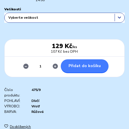
Velikosti
129 Kč
/
ks
107 Kč
bez DPH
Přidat do košíku
Číslo
475/9
produktu:
POHLAVÍ:
Dívčí
VÝROBCI:
Wolf
BARVA:
Růžová
Do oblíbených