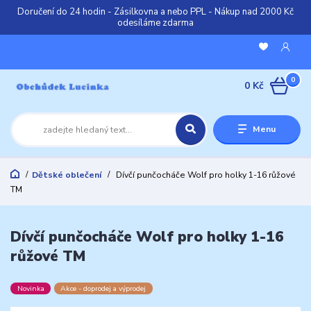
Doručení do 24 hodin - Zásilkovna a nebo PPL - Nákup nad 2000 Kč
odesíláme zdarma
0
0 Kč
Menu
Dětské oblečení
Dívčí punčocháče Wolf pro holky 1-16 růžové
TM
Dívčí punčocháče Wolf pro holky 1-16
růžové TM
Novinka
Akce - doprodej a výprodej