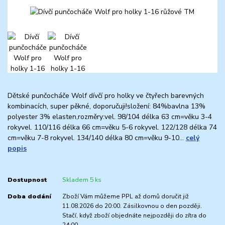
Dětské punčocháče Wolf dívčí pro holky ve čtyřech barevných
kombinacích, super pěkné, doporučuji!složení: 84%bavlna 13%
polyester 3% elasten,rozměry:vel. 98/104 délka 63 cm=věku 3-4
rokyvel. 110/116 délka 66 cm=věku 5-6 rokyvel. 122/128 délka 74
cm=věku 7-8 rokyvel. 134/140 délka 80 cm=věku 9-10...
celý
popis
Dostupnost
Skladem 5 ks
Doba dodání
Zboží Vám můžeme PPL až domů doručit již
11.08.2026 do 20:00. Zásilkovnou o den později.
Stačí, když zboží objednáte nejpozději do zítra do
24:00