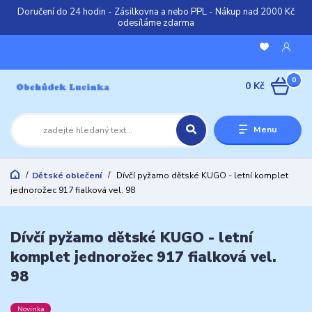
Doručení do 24 hodin - Zásilkovna a nebo PPL - Nákup nad 2000 Kč
odesíláme zdarma
0
0 Kč
Menu
Dětské oblečení
Dívčí pyžamo dětské KUGO - letní komplet
jednorožec 917 fialková vel. 98
Dívčí pyžamo dětské KUGO - letní
komplet jednorožec 917 fialková vel.
98
Novinka