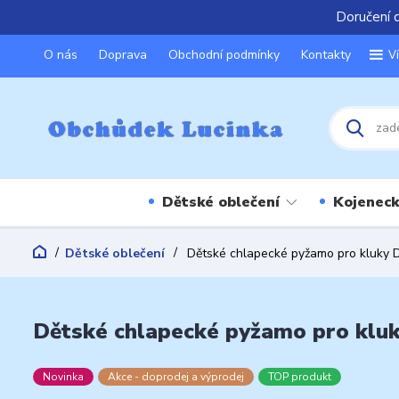
Doručení 
O nás
Doprava
Obchodní podmínky
Kontakty
V
Dětské oblečení
Kojeneck
Dětské oblečení
Dětské chlapecké pyžamo pro kluky 
Dětské chlapecké pyžamo pro kluk
Novinka
Akce - doprodej a výprodej
TOP produkt