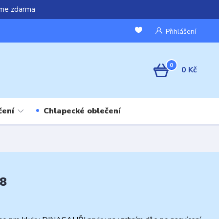
áme zdarma
Přihlášení
0
0 Kč
čení
Chlapecké oblečení
28