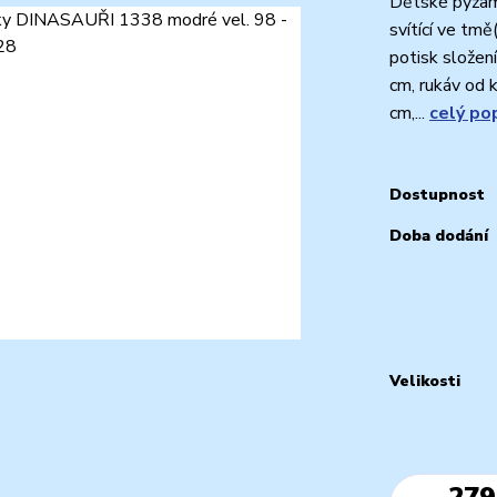
Dětské pyžam
svítící ve tmě
potisk složen
cm, rukáv od 
cm,...
celý po
Dostupnost
Doba dodání
Velikosti
279