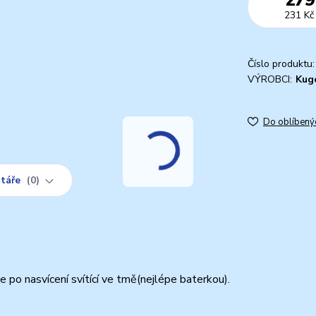
231 Kč
Číslo produktu:
VÝROBCI:
Kug
Do oblíbený
táře
0
po nasvícení svítící ve tmě(nejlépe baterkou).