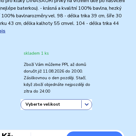
o pro kluky DINASAUŘI prvky na vrchním díle po nasvícení
(nejlépe baterkou). - krásná a kvalitní 100% bavlna, hezký
í 100% bavlnarozměry:vel. 98 - délka trika 39 cm, šíře 30
krku 43 cm, délka kalhoty 55 cmvel. 104 - délka trika 44
pis
skladem 1 ks
Zboží Vám můžeme PPL až domů
doručit již 11.08.2026 do 20:00.
Zásilkovnou o den později. Stačí,
když zboží objednáte nejpozději do
zítra do 24:00
 Kč