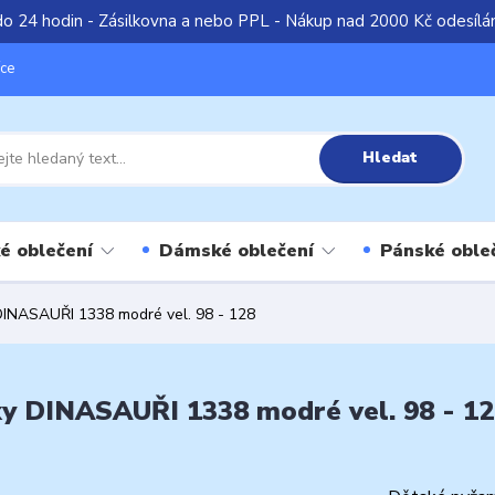
do 24 hodin - Zásilkovna a nebo PPL - Nákup nad 2000 Kč odesíl
íce
Hledat
é oblečení
Dámské oblečení
Pánské oble
DINASAUŘI 1338 modré vel. 98 - 128
y DINASAUŘI 1338 modré vel. 98 - 1