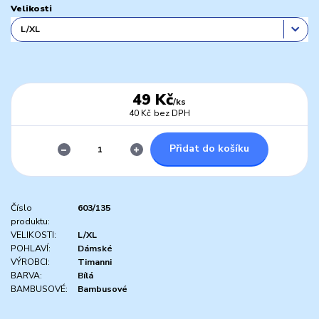
Velikosti
49 Kč
/
ks
40 Kč
bez DPH
Přidat do košíku
Číslo
603/135
produktu:
VELIKOSTI:
L/XL
POHLAVÍ:
Dámské
VÝROBCI:
Timanni
BARVA:
Bílá
BAMBUSOVÉ:
Bambusové