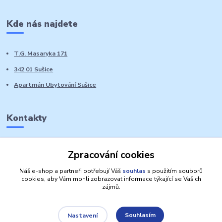
Kde nás najdete
T.G. Masaryka 171
342 01 Sušice
Apartmán Ubytování Sušice
Kontakty
Marie Sedláčková
Zpracování cookies
+420 776 728 764
Volat PO-NE do 21 hodin
Náš e-shop a partneři potřebují Váš
souhlas
s použitím souborů
cookies, aby Vám mohli zobrazovat informace týkající se Vašich
zájmů.
Souhlasím
Nastavení