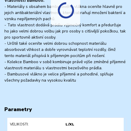
Vlastnosti Bamboo:
- Materiály s obsahem bambusového vlákna oceníte hlavně pro
jejich antibakteriální vlastnosti, které zabraňují množení bakterií a
vzniku nepříjemných pachů.
- Tato vlastnost dodává prádlu výjimečný komfort a předurčuje
ho jako velmi dobrou volbu jak pro osoby s citlivější pokožkou, tak
pro sportovně aktivní osoby.
- Určitě také oceníte velmi dobrou schopnost materiálu
absorbovat vlhkost a dobře vyrovnávat teplotní rozdíly, čímž
tento materiál přispívá k příjemným pocitům při nošení.
- Kolekce Bamboo v sobě kombinuje právě výše zmíněné příjemné
vlastnosti materiálu s vlastnostmi bezešvého prádla.
- Bambusové vlákno je velice příjemné a pohodlné, splňuje
všechny požadavky na vysokou kvalitu
Parametry
VELIKOSTI
L/XL