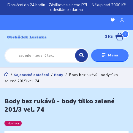
Doručení do 24 hodin - Zásilkovna a nebo PPL - Nákup nad 2000 Kč
odesíláme zdarma
0
0 Kč
Menu
Kojenecké oblečení
Body
Body bez rukávů - body tílko
zelené 201/3 vel. 74
Body bez rukávů - body tílko zelené
201/3 vel. 74
Novinka