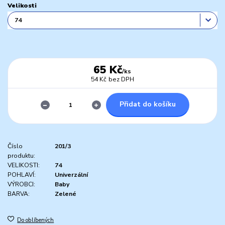
Velikosti
65 Kč
/
ks
54 Kč
bez DPH
Přidat do košíku
Číslo
201/3
produktu:
VELIKOSTI:
74
POHLAVÍ:
Univerzální
VÝROBCI:
Baby
BARVA:
Zelené
Do oblíbených