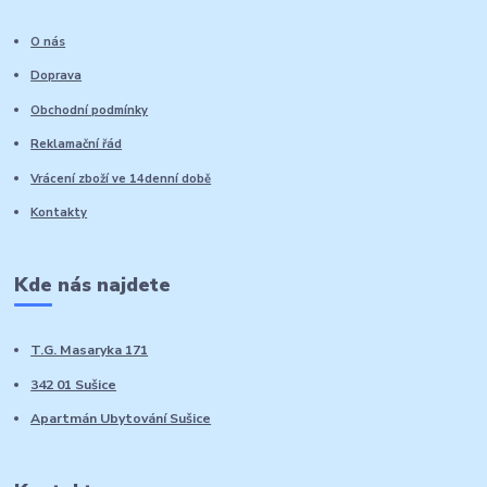
O nás
Doprava
Obchodní podmínky
Reklamační řád
Vrácení zboží ve 14denní době
Kontakty
Kde nás najdete
T.G. Masaryka 171
342 01 Sušice
Apartmán Ubytování Sušice