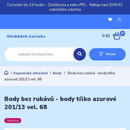
Doručení do 24 hodin - Zásilkovna a nebo PPL - Nákup nad 2000 Kč
odesíláme zdarma
0
0 Kč
Menu
Kojenecké oblečení
Body
Body bez rukávů - body tílko
azurové 201/13 vel. 68
Body bez rukávů - body tílko azurové
201/13 vel. 68
Novinka