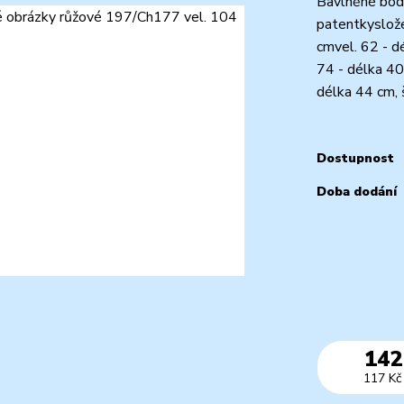
Bavlněné body
patentkyslože
cmvel. 62 - d
74 - délka 40
délka 44 cm, 
Dostupnost
Doba dodání
142
117 Kč