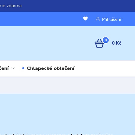
áme zdarma
Přihlášení
0
0 Kč
čení
Chlapecké oblečení