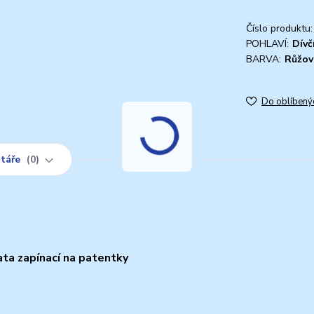
Číslo produktu:
POHLAVÍ:
Dívč
BARVA:
Růžov
Do oblíbený
táře
0
ta zapínací na patentky