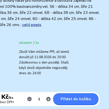
 dlouhý rukáv pro novorozence a batolata zapínací na
ní 100% bavlnarozměry:vel. 56 - délka 34 cm, šíře 21
élka 36 cm, šíře 22 cmvel. 68 - délka 38 cm, šíře 23 cmvel.
 cm, šíře 24 cmvel. 80 - délka 42 cm, šíře 25 cmvel. 86 -
šíře 26 cmv...
celý popis
skladem 2 ks
Zboží Vám můžeme PPL až domů
doručit již 11.08.2026 do 20:00.
Zásilkovnou o den později. Stačí,
když zboží objednáte nejpozději
dnes do 24:00
 Kč
/
ks
Přidat do košíku
bez DPH