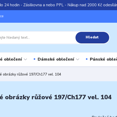
do 24 hodin - Zásilkovna a nebo PPL - Nákup nad 2000 Kč odesíl
íce
Hledat
é oblečení
Dámské oblečení
Pánské oble
é obrázky růžové 197/Ch177 vel. 104
é obrázky růžové 197/Ch177 vel. 104