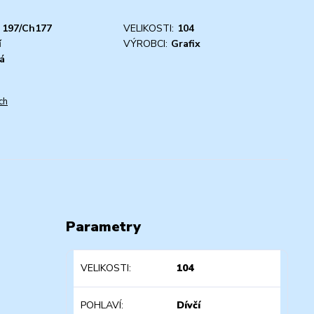
197/Ch177
VELIKOSTI:
104
í
VÝROBCI:
Grafix
á
ch
Parametry
VELIKOSTI
104
POHLAVÍ
Dívčí