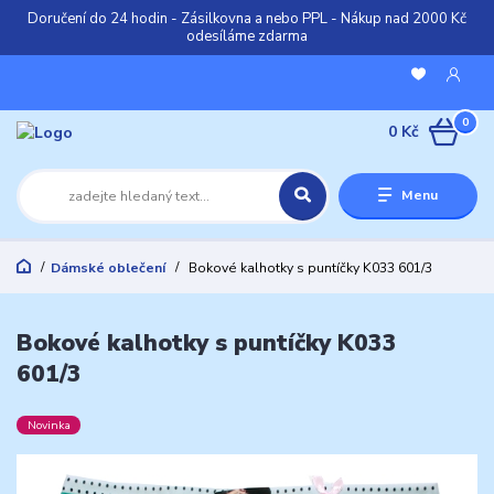
Doručení do 24 hodin - Zásilkovna a nebo PPL - Nákup nad 2000 Kč
odesíláme zdarma
0
0 Kč
Menu
Dámské oblečení
Bokové kalhotky s puntíčky K033 601/3
Bokové kalhotky s puntíčky K033
601/3
Novinka