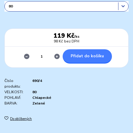
119 Kč
/
ks
98 Kč
bez DPH
Přidat do košíku
Číslo
690/4
produktu:
VELIKOSTI:
80
POHLAVÍ:
Chlapecké
BARVA:
Zelené
Do oblíbených