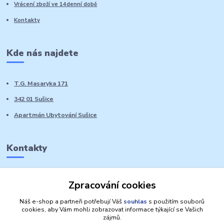
Vrácení zboží ve 14denní době
Kontakty
Kde nás najdete
T.G. Masaryka 171
342 01 Sušice
Apartmán Ubytování Sušice
Kontakty
Marie Sedláčková
Zpracování cookies
+420 776 728 764
Volat PO-NE do 21 hodin
Náš e-shop a partneři potřebují Váš
souhlas
s použitím souborů
cookies, aby Vám mohli zobrazovat informace týkající se Vašich
zájmů.