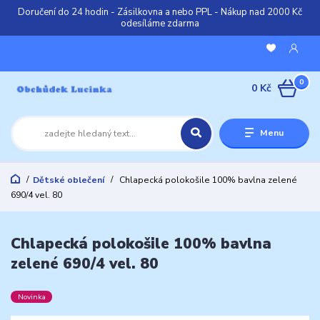
Doručení do 24 hodin - Zásilkovna a nebo PPL - Nákup nad 2000 Kč
odesíláme zdarma
0
0 Kč
Menu
Dětské oblečení
Chlapecká polokošile 100% bavlna zelené
690/4 vel. 80
Chlapecká polokošile 100% bavlna
zelené 690/4 vel. 80
Novinka