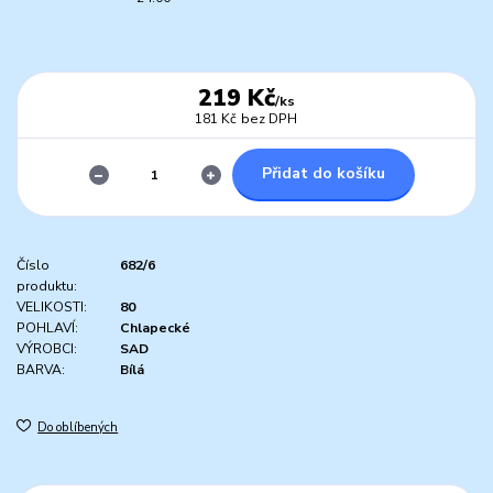
219 Kč
/
ks
181 Kč
bez DPH
Přidat do košíku
Číslo
682/6
produktu:
VELIKOSTI:
80
POHLAVÍ:
Chlapecké
VÝROBCI:
SAD
BARVA:
Bílá
Do oblíbených