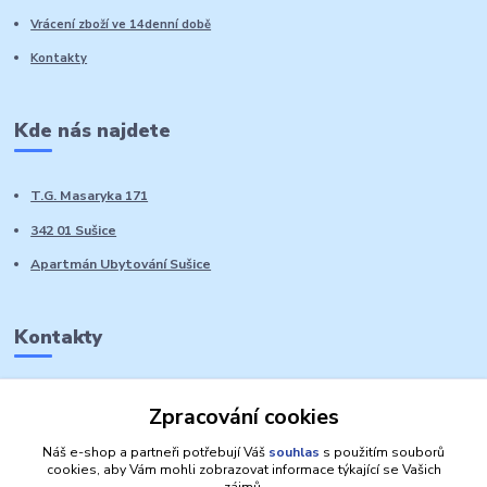
Vrácení zboží ve 14denní době
Kontakty
Kde nás najdete
T.G. Masaryka 171
342 01 Sušice
Apartmán Ubytování Sušice
Kontakty
Marie Sedláčková
Zpracování cookies
+420 776 728 764
Volat PO-NE do 21 hodin
Náš e-shop a partneři potřebují Váš
souhlas
s použitím souborů
cookies, aby Vám mohli zobrazovat informace týkající se Vašich
zájmů.