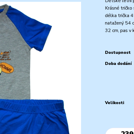
Dětské letní 
Krásné tričko
délka trička 4
natažený 54 c
32 cm, pas v k
Dostupnost
Doba dodání
Velikosti
239