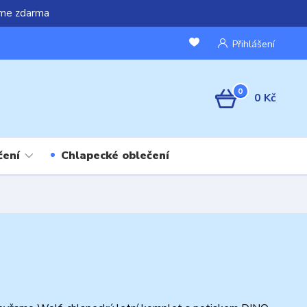
áme zdarma
Přihlášení
0
0 Kč
čení
Chlapecké oblečení