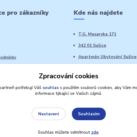
e pro zákazníky
Kde nás najdete
T.G. Masaryka 171
342 01 Sušice
Apartmán Ubytování Sušice
podmínky
 řád
Zpracování cookies
oží ve 14denní době
artneři potřebují Váš
souhlas
s použitím souborů cookies, aby Vám mo
informace týkající se Vašich zájmů.
Souhlasím
Nastavení
Souhlas můžete odmítnout
zde
.