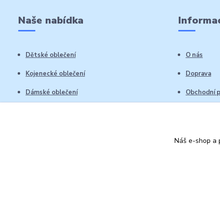
Naše nabídka
Informac
Dětské oblečení
O nás
Kojenecké oblečení
Doprava
Dámské oblečení
Obchodní 
Pánské oblečení
Reklamační
Vrácení zb
Náš e-shop a p
Kontakty
Autorská práva: Obchůdek Lucinka