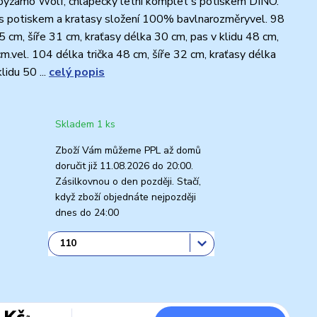
pyžamo Wolf, chlapecký letní komplet s potiskem DINO.
 s potiskem a kratasy složení 100% bavlnarozměryvel. 98
5 cm, šíře 31 cm, kraťasy délka 30 cm, pas v klidu 48 cm,
m.vel. 104 délka trička 48 cm, šíře 32 cm, kraťasy délka
lidu 50 ...
celý popis
Skladem 1 ks
Zboží Vám můžeme PPL až domů
doručit již 11.08.2026 do 20:00.
Zásilkovnou o den později. Stačí,
když zboží objednáte nejpozději
dnes do 24:00
 Kč