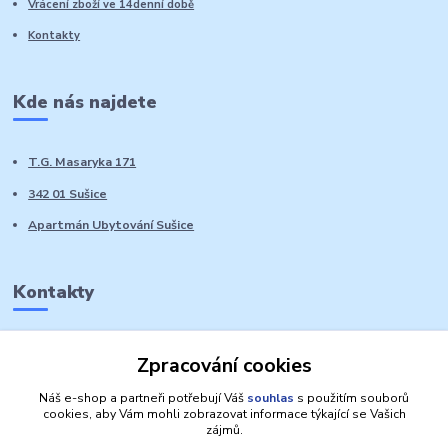
Vrácení zboží ve 14denní době
Kontakty
Kde nás najdete
T.G. Masaryka 171
342 01 Sušice
Apartmán Ubytování Sušice
Kontakty
Marie Sedláčková
Zpracování cookies
+420 776 728 764
Volat PO-NE do 21 hodin
Náš e-shop a partneři potřebují Váš
souhlas
s použitím souborů
cookies, aby Vám mohli zobrazovat informace týkající se Vašich
zájmů.