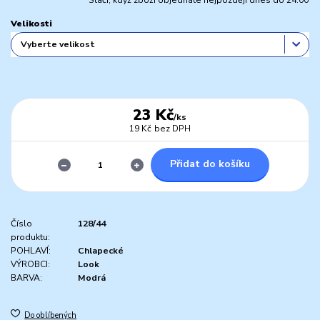
Stačí, když zboží objednáte nejpozději dnes do 24:00
Velikosti
23 Kč
/
ks
19 Kč
bez DPH
Přidat do košíku
Číslo
128/44
produktu:
POHLAVÍ:
Chlapecké
VÝROBCI:
Look
BARVA:
Modrá
Do oblíbených