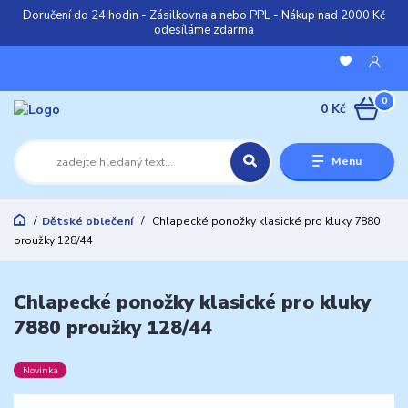
Doručení do 24 hodin - Zásilkovna a nebo PPL - Nákup nad 2000 Kč
odesíláme zdarma
0
0 Kč
Menu
Dětské oblečení
Chlapecké ponožky klasické pro kluky 7880
proužky 128/44
Chlapecké ponožky klasické pro kluky
7880 proužky 128/44
Novinka