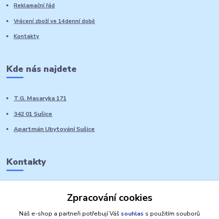
Reklamační řád
Vrácení zboží ve 14denní době
Kontakty
Kde nás najdete
T.G. Masaryka 171
342 01 Sušice
Apartmán Ubytování Sušice
Kontakty
Marie Sedláčková
Zpracování cookies
+420 776 728 764
Volat PO-NE do 21 hodin
Náš e-shop a partneři potřebují Váš
souhlas
s použitím souborů