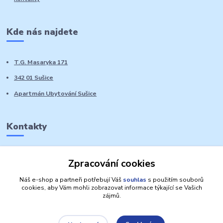
Kde nás najdete
T.G. Masaryka 171
342 01 Sušice
Apartmán Ubytování Sušice
Kontakty
Marie Sedláčková
Zpracování cookies
+420 776 728 764
Volat PO-NE do 21 hodin
Náš e-shop a partneři potřebují Váš
souhlas
s použitím souborů
cookies, aby Vám mohli zobrazovat informace týkající se Vašich
zájmů.