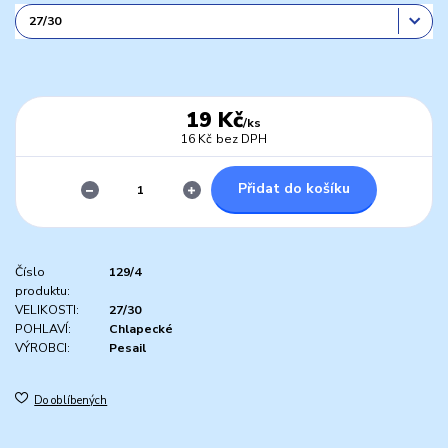
19 Kč
/
ks
16 Kč
bez DPH
Přidat do košíku
Číslo
129/4
produktu:
VELIKOSTI:
27/30
POHLAVÍ:
Chlapecké
VÝROBCI:
Pesail
Do oblíbených