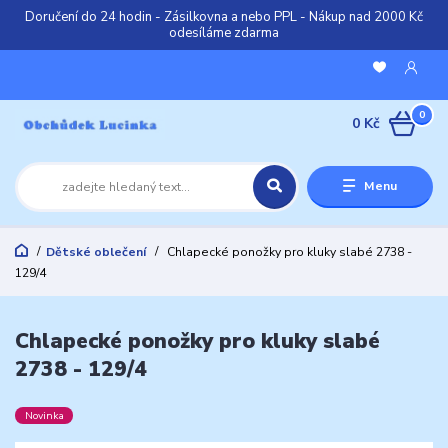
Doručení do 24 hodin - Zásilkovna a nebo PPL - Nákup nad 2000 Kč
odesíláme zdarma
0
0 Kč
Menu
Dětské oblečení
Chlapecké ponožky pro kluky slabé 2738 -
129/4
Chlapecké ponožky pro kluky slabé
2738 - 129/4
Novinka