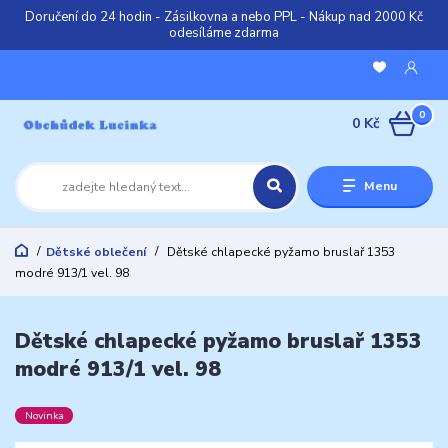
Doručení do 24 hodin - Zásilkovna a nebo PPL - Nákup nad 2000 Kč
odesíláme zdarma
0
0 Kč
Menu
Dětské oblečení
Dětské chlapecké pyžamo bruslař 1353
modré 913/1 vel. 98
Dětské chlapecké pyžamo bruslař 1353
modré 913/1 vel. 98
Novinka