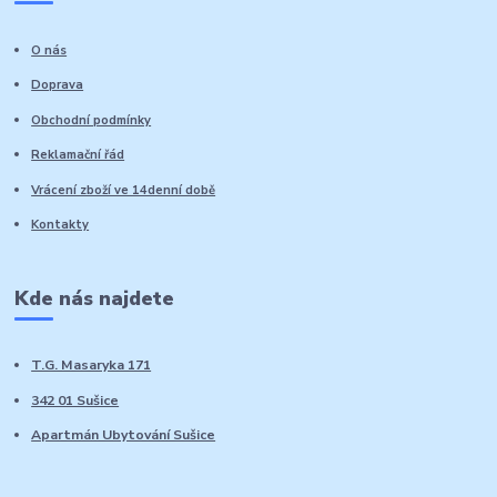
O nás
Doprava
Obchodní podmínky
Reklamační řád
Vrácení zboží ve 14denní době
Kontakty
Kde nás najdete
T.G. Masaryka 171
342 01 Sušice
Apartmán Ubytování Sušice