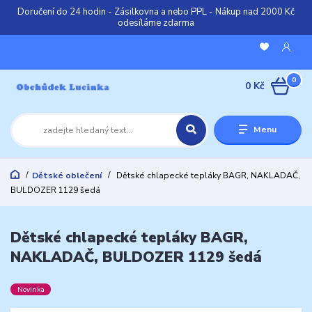
Doručení do 24 hodin - Zásilkovna a nebo PPL - Nákup nad 2000 Kč
odesíláme zdarma
0
0 Kč
Menu
Dětské oblečení
Dětské chlapecké tepláky BAGR, NAKLADAČ,
BULDOZER 1129 šedá
Dětské chlapecké tepláky BAGR,
NAKLADAČ, BULDOZER 1129 šedá
Novinka