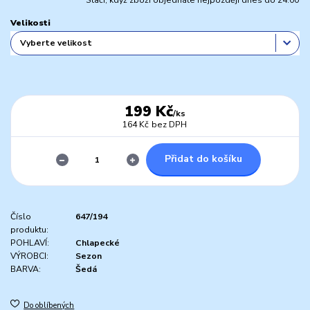
Stačí, když zboží objednáte nejpozději dnes do 24:00
Velikosti
199 Kč
/
ks
164 Kč
bez DPH
Přidat do košíku
Číslo
647/194
produktu:
POHLAVÍ:
Chlapecké
VÝROBCI:
Sezon
BARVA:
Šedá
Do oblíbených