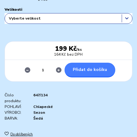
Velikosti
199 Kč
/
ks
164 Kč
bez DPH
Přidat do košíku
Číslo
647/134
produktu:
POHLAVÍ:
Chlapecké
VÝROBCI:
Sezon
BARVA:
Šedá
Do oblíbených