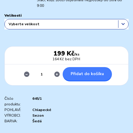
Stačí, když zboží objednáte nejpozději do zítra do
9:00
Velikosti
199 Kč
/
ks
164 Kč
bez DPH
Přidat do košíku
Číslo
645/1
produktu:
POHLAVÍ:
Chlapecké
VÝROBCI:
Sezon
BARVA:
Šedá