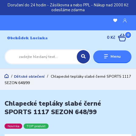
Doručení do 24 hodin - Zásilkovna a nebo PPL - Nákup nad 2000 Kč
odesíláme zdarma
0
0 Kč
Menu
Dětské oblečení
Chlapecké tepláky slabé černé SPORTS 1117
SEZON 648/99
Chlapecké tepláky slabé černé
SPORTS 1117 SEZON 648/99
Novinka
TOP produkt