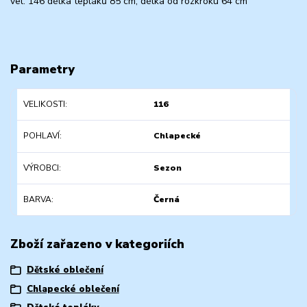
vel. 146 délka tepláků 85 cm, délka od rozkroku 64 cm
Parametry
VELIKOSTI
116
POHLAVÍ
Chlapecké
VÝROBCI
Sezon
BARVA
Černá
Zboží zařazeno v kategoriích
Dětské oblečení
Chlapecké oblečení