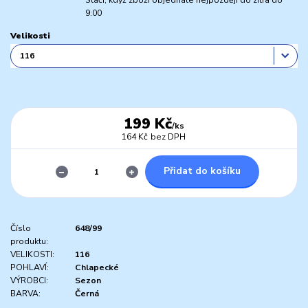
Stačí, když zboží objednáte nejpozději do zítra do
9:00
Velikosti
199 Kč
/
ks
164 Kč
bez DPH
Přidat do košíku
Číslo
648/99
produktu:
VELIKOSTI:
116
POHLAVÍ:
Chlapecké
VÝROBCI:
Sezon
BARVA:
Černá