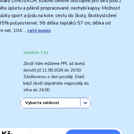
pláky DINOSAUR, Krásné cenově dostupné pro děti jsou z
ního úpletu a pěkně propracované, nechybí kapsy. Možnost
házky sport a jízdu na kole, cestu do školy, školkysložení
35% polyestervel. 98 délka tepláků 57 cm, délka od
m vel. 104 ...
celý popis
skladem 1 ks
Zboží Vám můžeme PPL až domů
doručit již 11.08.2026 do 20:00.
Zásilkovnou o den později. Stačí,
když zboží objednáte nejpozději do
zítra do 24:00
 Kč