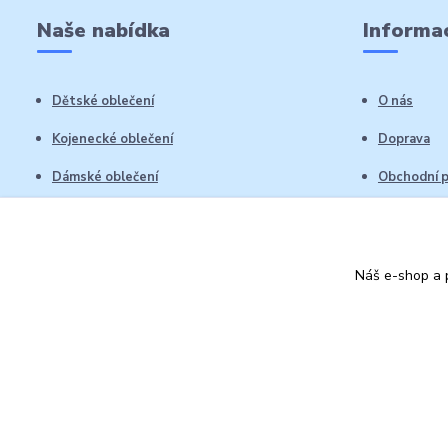
Naše nabídka
Informac
Dětské oblečení
O nás
Kojenecké oblečení
Doprava
Dámské oblečení
Obchodní 
Pánské oblečení
Reklamační
Vrácení zb
Náš e-shop a p
Kontakty
Autorská práva: Obchůdek Lucinka