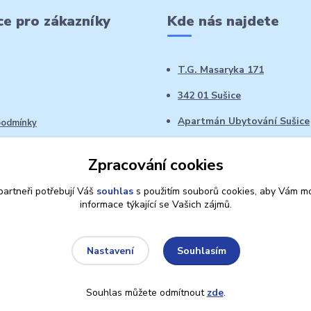
e pro zákazníky
Kde nás najdete
T.G. Masaryka 171
342 01 Sušice
Apartmán Ubytování Sušice
podmínky
 řád
Zpracování cookies
oží ve 14denní době
artneři potřebují Váš
souhlas
s použitím souborů cookies, aby Vám mo
informace týkající se Vašich zájmů.
Souhlasím
Nastavení
Souhlas můžete odmítnout
zde
.