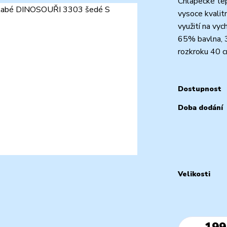
Chlapecké te
vysoce kvalit
využití na vyc
65% bavlna, 
rozkroku 40 c
Dostupnost
Doba dodání
Velikosti
199