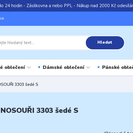
do 24 hodin - Zásilkovna a nebo PPL - Nákup nad 2000 Kč odesíl
íce
Hledat
é oblečení
Dámské oblečení
Pánské oble
NOSOUŘI 3303 šedé S
DINOSOUŘI 3303 šedé S