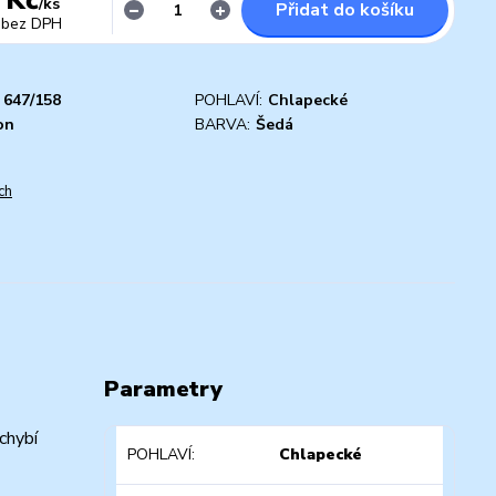
/
ks
Přidat do košíku
bez DPH
647/158
POHLAVÍ:
Chlapecké
on
BARVA:
Šedá
ch
Parametry
chybí
POHLAVÍ
Chlapecké