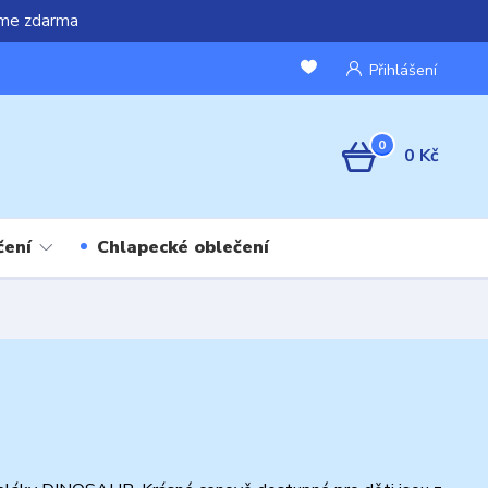
áme zdarma
Přihlášení
0
0 Kč
čení
Chlapecké oblečení