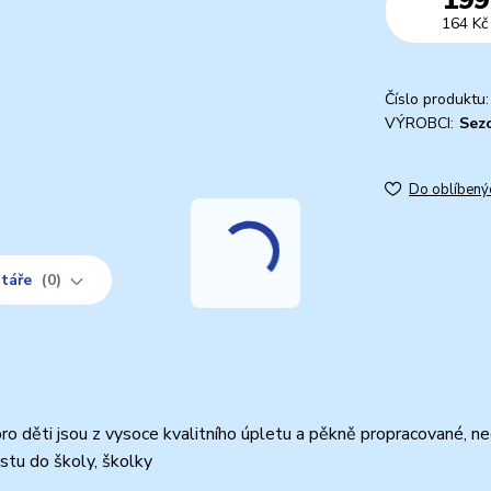
164 Kč
Číslo produktu:
VÝROBCI:
Sez
Do oblíbený
táře
0
děti jsou z vysoce kvalitního úpletu a pěkně propracované, ne
estu do školy, školky