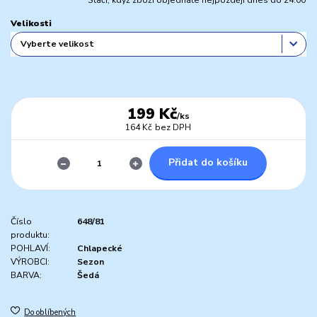
Stačí, když zboží objednáte nejpozději dnes do 24:00
Velikosti
199 Kč
/
ks
164 Kč
bez DPH
Přidat do košíku
Číslo
648/81
produktu:
POHLAVÍ:
Chlapecké
VÝROBCI:
Sezon
BARVA:
Šedá
Do oblíbených