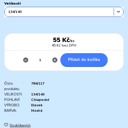
Velikosti
55 Kč
/
ks
45 Kč
bez DPH
Přidat do košíku
Číslo
784/117
produktu:
VELIKOSTI:
134/140
POHLAVÍ:
Chlapecké
VÝROBCI:
Elevek
BARVA:
Modrá
Do oblíbených