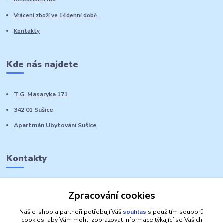
Vrácení zboží ve 14denní době
Kontakty
Kde nás najdete
T.G. Masaryka 171
342 01 Sušice
Apartmán Ubytování Sušice
Kontakty
Marie Sedláčková
Zpracování cookies
+420 776 728 764
Volat PO-NE do 21 hodin
Náš e-shop a partneři potřebují Váš
souhlas
s použitím souborů
cookies, aby Vám mohli zobrazovat informace týkající se Vašich