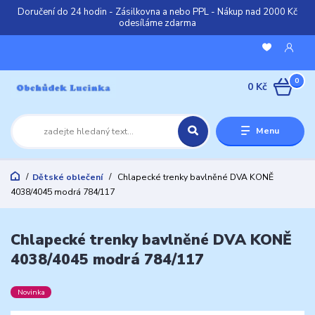
Doručení do 24 hodin - Zásilkovna a nebo PPL - Nákup nad 2000 Kč
odesíláme zdarma
0
0 Kč
Menu
Dětské oblečení
Chlapecké trenky bavlněné DVA KONĚ
4038/4045 modrá 784/117
Chlapecké trenky bavlněné DVA KONĚ
4038/4045 modrá 784/117
Novinka