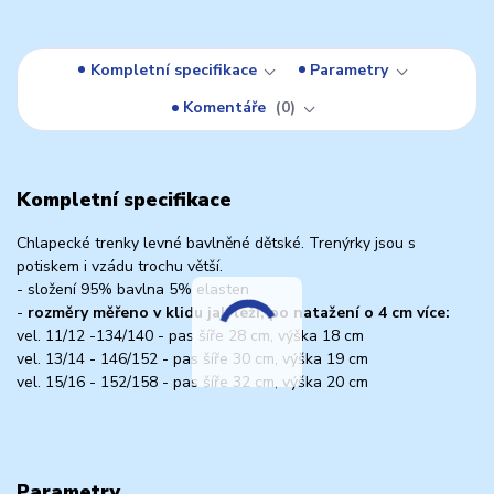
Kompletní specifikace
Parametry
Komentáře
0
Kompletní specifikace
Chlapecké trenky levné bavlněné dětské. Trenýrky jsou s
potiskem i vzádu trochu větší.
- složení 95% bavlna 5% elasten
-
rozměry měřeno v klidu jak leží, po natažení o 4 cm více:
vel. 11/12 -134/140 - pas šíře 28 cm, výška 18 cm
vel. 13/14 - 146/152 - pas šíře 30 cm, výška 19 cm
vel. 15/16 - 152/158 - pas šíře 32 cm, výška 20 cm
Parametry