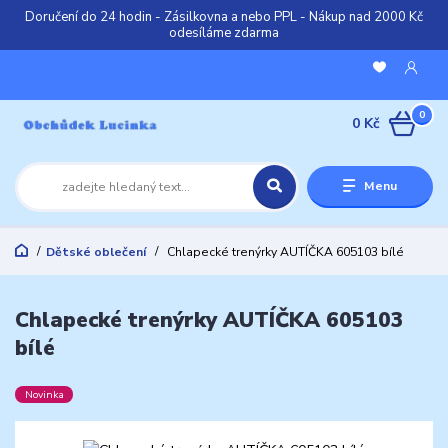
Doručení do 24 hodin - Zásilkovna a nebo PPL - Nákup nad 2000 Kč
odesíláme zdarma
0
0 Kč
Menu
Dětské oblečení
Chlapecké trenýrky AUTÍČKA 605103 bílé
Chlapecké trenýrky AUTÍČKA 605103
bílé
Novinka