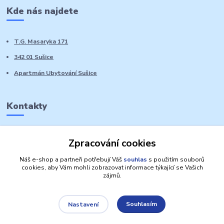
Kde nás najdete
T.G. Masaryka 171
342 01 Sušice
Apartmán Ubytování Sušice
Kontakty
Marie Sedláčková
Zpracování cookies
+420 776 728 764
Volat PO-NE do 21 hodin
Náš e-shop a partneři potřebují Váš
souhlas
s použitím souborů
cookies, aby Vám mohli zobrazovat informace týkající se Vašich
zájmů.
Souhlasím
Nastavení
Autorská práva: Obchůdek Lucinka