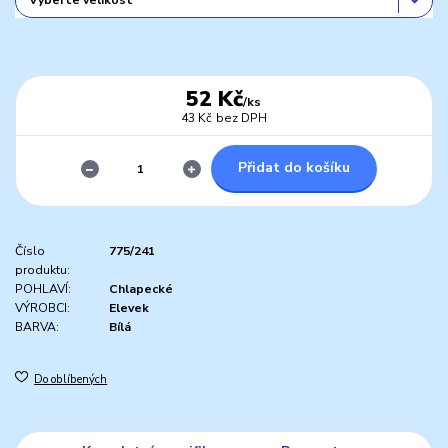
52 Kč
/
ks
43 Kč
bez DPH
Přidat do košíku
Číslo
775/241
produktu:
POHLAVÍ:
Chlapecké
VÝROBCI:
Elevek
BARVA:
Bílá
Do oblíbených