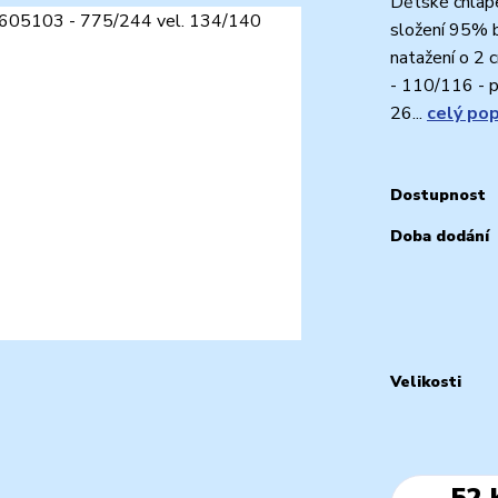
Dětské chlape
složení 95% b
natažení o 2 
- 110/116 - p
26...
celý pop
Dostupnost
Doba dodání
Velikosti
52 