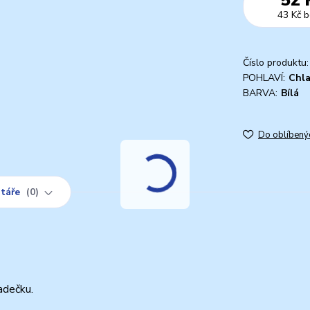
43 Kč
b
Číslo produktu:
POHLAVÍ:
Chl
BARVA:
Bílá
Do oblíbený
táře
0
adečku.