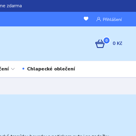
áme zdarma
Přihlášení
0
0 Kč
čení
Chlapecké oblečení