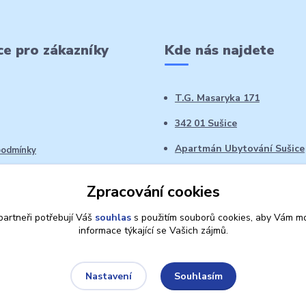
e pro zákazníky
Kde nás najdete
T.G. Masaryka 171
342 01 Sušice
Apartmán Ubytování Sušice
podmínky
 řád
Zpracování cookies
oží ve 14denní době
artneři potřebují Váš
souhlas
s použitím souborů cookies, aby Vám mo
informace týkající se Vašich zájmů.
Souhlasím
Nastavení