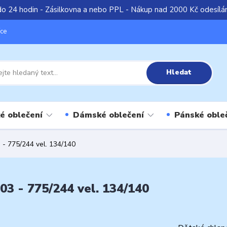
do 24 hodin - Zásilkovna a nebo PPL - Nákup nad 2000 Kč odesíl
íce
Hledat
é oblečení
Dámské oblečení
Pánské oble
- 775/244 vel. 134/140
3 - 775/244 vel. 134/140