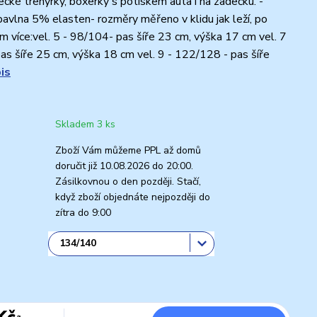
cké trenýrky, boxerky s potiskem auta i na zadečku. -
avlna 5% elasten- rozměry měřeno v klidu jak leží, po
cm více:vel. 5 - 98/104- pas šíře 23 cm, výška 17 cm vel. 7
as šíře 25 cm, výška 18 cm vel. 9 - 122/128 - pas šíře
is
Skladem 3 ks
Zboží Vám můžeme PPL až domů
doručit již 10.08.2026 do 20:00.
Zásilkovnou o den později. Stačí,
když zboží objednáte nejpozději do
zítra do 9:00
Kč