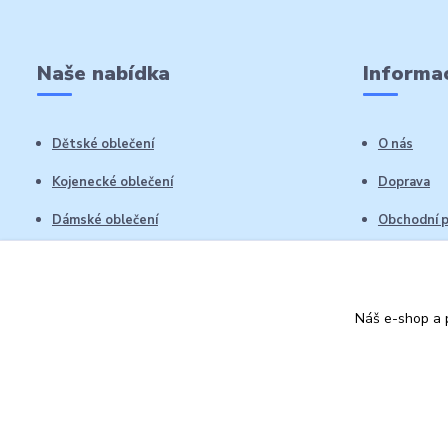
Naše nabídka
Informac
Dětské oblečení
O nás
Kojenecké oblečení
Doprava
Dámské oblečení
Obchodní 
Pánské oblečení
Reklamační
Vrácení zb
Náš e-shop a p
Kontakty