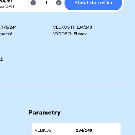
/
ks
Přidat do košíku
ez DPH
775/244
VELIKOSTI:
134/140
apecké
VÝROBCI:
Elevek
ch
Parametry
VELIKOSTI
134/140