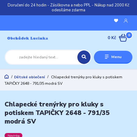
Doručení do 24 hodin - Zásilkovna a nebo PPL - Nákup nad 2000 Kč
odesíláme zdarma
0
0 Kč
Menu
Dětské oblečení
Chlapecké trenýrky pro kluky s potiskem
TAPIČKY 2648 - 791/35 modrá SV
Chlapecké trenýrky pro kluky s
potiskem TAPIČKY 2648 - 791/35
modrá SV
Novinka