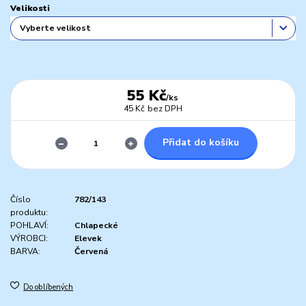
Velikosti
55 Kč
/
ks
45 Kč
bez DPH
Přidat do košíku
Číslo
782/143
produktu:
POHLAVÍ:
Chlapecké
VÝROBCI:
Elevek
BARVA:
Červená
Do oblíbených