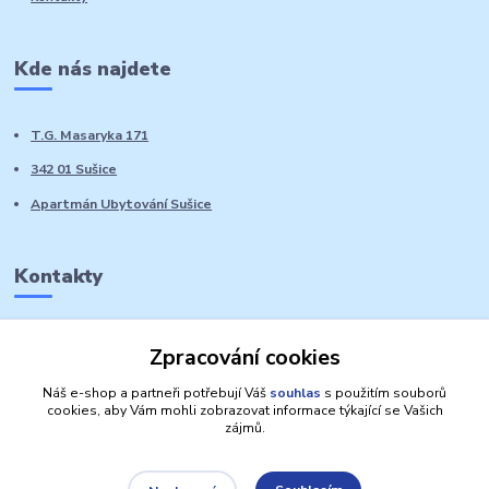
Kde nás najdete
T.G. Masaryka 171
342 01 Sušice
Apartmán Ubytování Sušice
Kontakty
Marie Sedláčková
Zpracování cookies
+420 776 728 764
Volat PO-NE do 21 hodin
Náš e-shop a partneři potřebují Váš
souhlas
s použitím souborů
cookies, aby Vám mohli zobrazovat informace týkající se Vašich
zájmů.