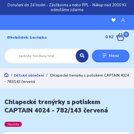
Doručení do 24 hodin - Zásilkovna a nebo PPL - Nákup nad 2000 Kč
odesíláme zdarma
0
0 Kč
Menu
Dětské oblečení
Chlapecké trenýrky s potiskem CAPTAIN 4024
- 782/143 červená
Chlapecké trenýrky s potiskem
CAPTAIN 4024 - 782/143 červená
Novinka