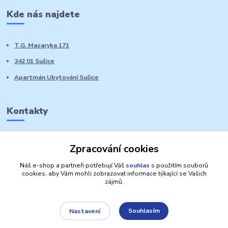
Kde nás najdete
T.G. Masaryka 171
342 01 Sušice
Apartmán Ubytování Sušice
Kontakty
Marie Sedláčková
Zpracování cookies
+420 776 728 764
Volat PO-NE do 21 hodin
Náš e-shop a partneři potřebují Váš
souhlas
s použitím souborů
cookies, aby Vám mohli zobrazovat informace týkající se Vašich
zájmů.
Souhlasím
Nastavení