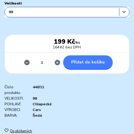
Velikosti
199 Kč
/
ks
164 Kč
bez DPH
Přidat do košíku
Číslo
440/11
produktu:
VELIKOSTI:
98
POHLAVÍ:
Chlapecké
VÝROBCI:
Cars
BARVA:
Šedá
Do oblíbených