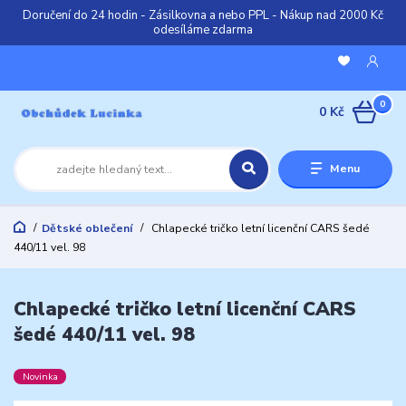
Doručení do 24 hodin - Zásilkovna a nebo PPL - Nákup nad 2000 Kč
odesíláme zdarma
0
0 Kč
Menu
Dětské oblečení
Chlapecké tričko letní licenční CARS šedé
440/11 vel. 98
Chlapecké tričko letní licenční CARS
šedé 440/11 vel. 98
Novinka