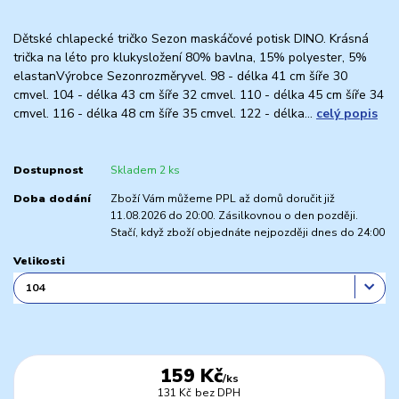
Dětské chlapecké tričko Sezon maskáčové potisk DINO. Krásná
trička na léto pro klukysložení 80% bavlna, 15% polyester, 5%
elastanVýrobce Sezonrozměryvel. 98 - délka 41 cm šíře 30
cmvel. 104 - délka 43 cm šíře 32 cmvel. 110 - délka 45 cm šíře 34
cmvel. 116 - délka 48 cm šíře 35 cmvel. 122 - délka...
celý popis
Dostupnost
Skladem 2 ks
Doba dodání
Zboží Vám můžeme PPL až domů doručit již
11.08.2026 do 20:00. Zásilkovnou o den později.
Stačí, když zboží objednáte nejpozději dnes do 24:00
Velikosti
159 Kč
/
ks
131 Kč
bez DPH