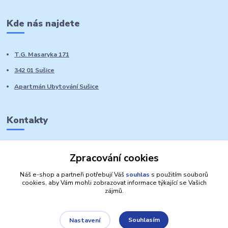
Kde nás najdete
T.G. Masaryka 171
342 01 Sušice
Apartmán Ubytování Sušice
Kontakty
Marie Sedláčková
Zpracování cookies
+420 776 728 764
Volat PO-NE do 21 hodin
Náš e-shop a partneři potřebují Váš
souhlas
s použitím souborů
cookies, aby Vám mohli zobrazovat informace týkající se Vašich
zájmů.
Souhlasím
Nastavení