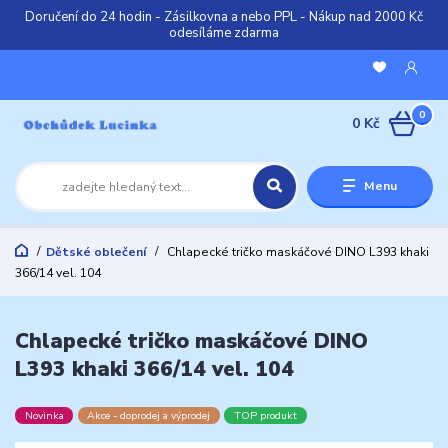
Doručení do 24 hodin - Zásilkovna a nebo PPL - Nákup nad 2000 Kč
odesíláme zdarma
0
0 Kč
Menu
Dětské oblečení
Chlapecké tričko maskáčové DINO L393 khaki
366/14 vel. 104
Chlapecké tričko maskáčové DINO
L393 khaki 366/14 vel. 104
Novinka
Akce - doprodej a výprodej
TOP produkt