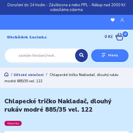
Doručení do 24 hodin - Zásilkovna a nebo PPL - Nákup nad 2000 Kč
odesíláme zdarma
0
0 Kč
Menu
Dětské oblečení
Chlapecké tričko Nakladač, dlouhý rukáv
modré 885/35 vel. 122
Chlapecké tričko Nakladač, dlouhý
rukáv modré 885/35 vel. 122
Novinka